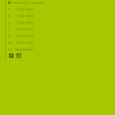
Annas iela 2, Ventspils
P:
10:00-18:30
O:
10:00-18:30
T:
10:00-18:30
C:
10:00-18:30
P:
10:00-18:30
Se:
10:00-15:00
Sv:
Nestrādājam