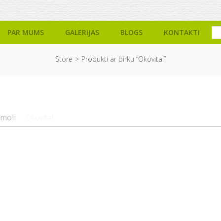
PAR MUMS
GALERIJAS
BLOGS
KONTAKTI
Store
Produkti ar birku “Okovital”
īmoli
Okovital