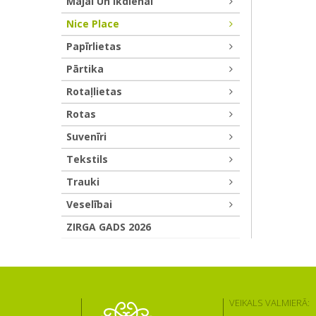
Mājai Un Ikdienai
Nice Place
Papīrlietas
Pārtika
Rotaļlietas
Rotas
Suvenīri
Tekstils
Trauki
Veselībai
ZIRGA GADS 2026
VEIKALS VALMIERĀ: