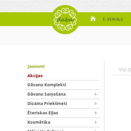
E-VEIKALS
Jaunumi
Visi z
Akcijas
Dāvanu Komplekti
Dāvanu Saiņošana
Dizaina Priekšmeti
Ēteriskas Eļļas
Kosmētika