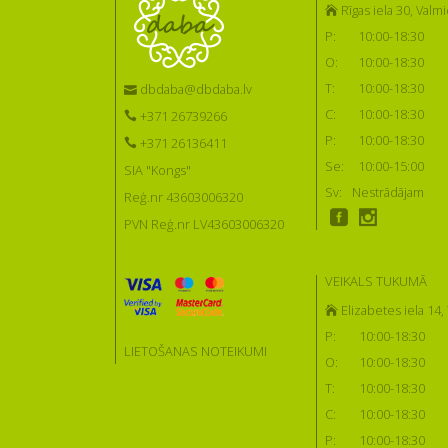
Rīgas iela 30, Valmi
P:
10:00-18:30
O:
10:00-18:30
T:
10:00-18:30
dbdaba@dbdaba.lv
C:
10:00-18:30
+371 26739266
P:
10:00-18:30
+371 26136411
Se:
10:00-15:00
SIA "Kongs"
Sv:
Nestrādājam
Reģ.nr 43603006320
PVN Reģ.nr LV43603006320
VEIKALS TUKUMĀ
Elizabetes iela 14
P:
10:00-18:30
LIETOŠANAS NOTEIKUMI
O:
10:00-18:30
T:
10:00-18:30
C:
10:00-18:30
P:
10:00-18:30