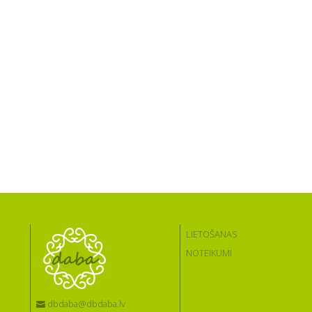
LIETOŠANAS
NOTEIKUMI
dbdaba@dbdaba.lv