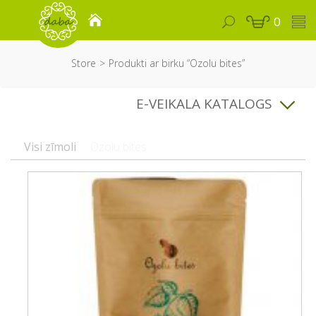
0
Store
Produkti ar birku “Ozolu bites”
E-VEIKALA KATALOGS
Visi zīmoli
Ozolu bites