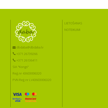
LIETOŠANAS
NOTEIKUMI
dbdaba@dbdaba.lv
+371 26739266
+371 26136411
SIA "Kongs"
Reģ.nr 43603006320
PVN Reģ.nr LV43603006320