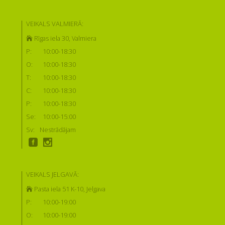
VEIKALS VALMIERĀ:
Rīgas iela 30, Valmiera
P:
10:00-18:30
O:
10:00-18:30
T:
10:00-18:30
C:
10:00-18:30
P:
10:00-18:30
Se:
10:00-15:00
Sv:
Nestrādājam
VEIKALS JELGAVĀ:
Pasta iela 51 K-10, Jelgava
P:
10:00-19:00
O:
10:00-19:00