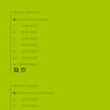
VEIKALS VENTSPILĪ:
Annas iela 2, Ventspils
P:
10:00-18:30
O:
10:00-18:30
T:
10:00-18:30
C:
10:00-18:30
P:
10:00-18:30
Se:
10:00-15:00
Sv:
Nestrādājam
VEIKALS TUKUMĀ
Elizabetes iela 14, Tukums
P:
10:00-18:30
O:
10:00-18:30