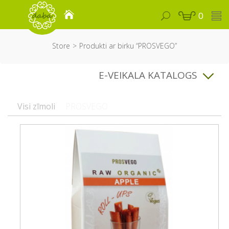
0
Store
Produkti ar birku “PROSVEGO”
E-VEIKALA KATALOGS
Visi zīmoli
PROSVEGO