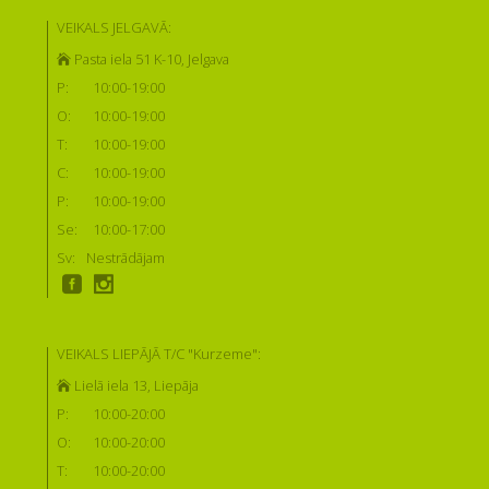
VEIKALS JELGAVĀ:
Pasta iela 51 K-10, Jelgava
P:
10:00-19:00
O:
10:00-19:00
T:
10:00-19:00
C:
10:00-19:00
P:
10:00-19:00
Se:
10:00-17:00
Sv:
Nestrādājam
VEIKALS LIEPĀJĀ T/C "Kurzeme":
Lielā iela 13, Liepāja
P:
10:00-20:00
O:
10:00-20:00
T:
10:00-20:00