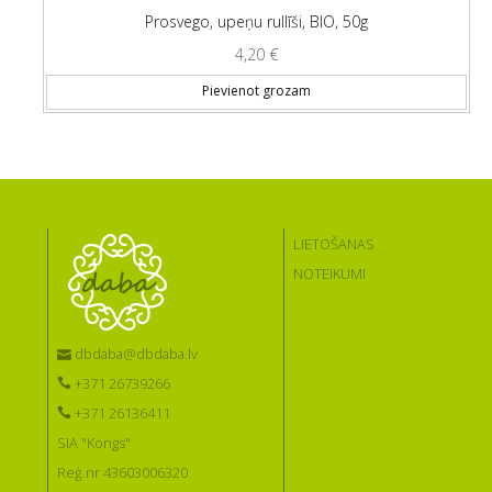
Prosvego, upeņu rullīši, BIO, 50g
4,20
€
Pievienot grozam
LIETOŠANAS
NOTEIKUMI
dbdaba@dbdaba.lv
+371 26739266
+371 26136411
SIA "Kongs"
Reģ.nr 43603006320