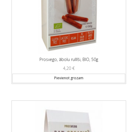
Prosvego, ābolu rullīši, BIO, 50g
4,20
€
Pievienot grozam