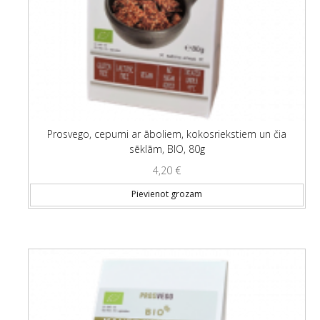
Prosvego, cepumi ar āboliem, kokosriekstiem un čia
sēklām, BIO, 80g
4,20
€
Pievienot grozam