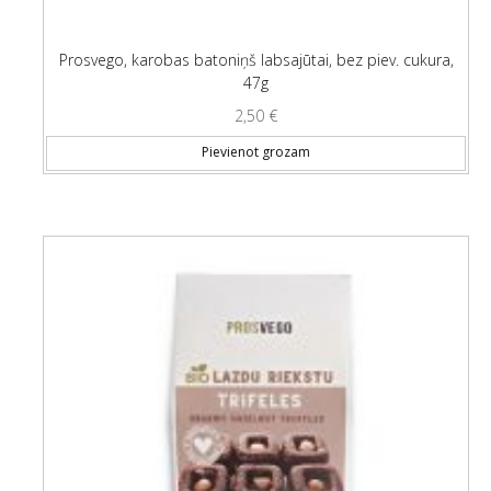
Prosvego, karobas batoniņš labsajūtai, bez piev. cukura,
47g
2,50
€
Pievienot grozam