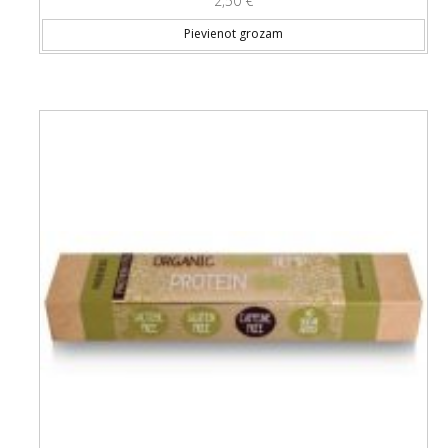
2,50
€
Pievienot grozam