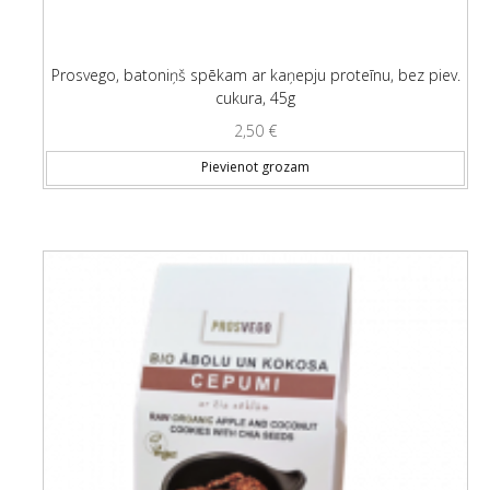
Prosvego, batoniņš spēkam ar kaņepju proteīnu, bez piev.
cukura, 45g
2,50
€
Pievienot grozam