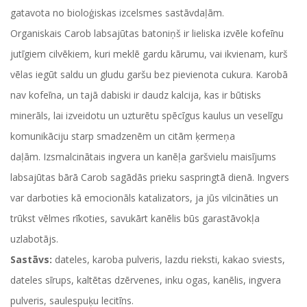
gatavota no bioloģiskas izcelsmes sastāvdaļām.
Organiskais Carob labsajūtas batoniņš ir lieliska izvēle kofeīnu
jutīgiem cilvēkiem, kuri meklē gardu kārumu, vai ikvienam, kurš
vēlas iegūt saldu un gludu garšu bez pievienota cukura. Karobā
nav kofeīna, un tajā dabiski ir daudz kalcija, kas ir būtisks
minerāls, lai izveidotu un uzturētu spēcīgus kaulus un veselīgu
komunikāciju starp smadzenēm un citām ķermeņa
daļām. Izsmalcinātais ingvera un kanēļa garšvielu maisījums
labsajūtas bārā Carob sagādās prieku saspringtā dienā. Ingvers
var darboties kā emocionāls katalizators, ja jūs vilcināties un
trūkst vēlmes rīkoties, savukārt kanēlis būs garastāvokļa
uzlabotājs.
Sastāvs:
dateles, karoba pulveris, lazdu rieksti, kakao sviests,
dateles sīrups, kaltētas dzērvenes, inku ogas, kanēlis, ingvera
pulveris, saulespuķu lecitīns.