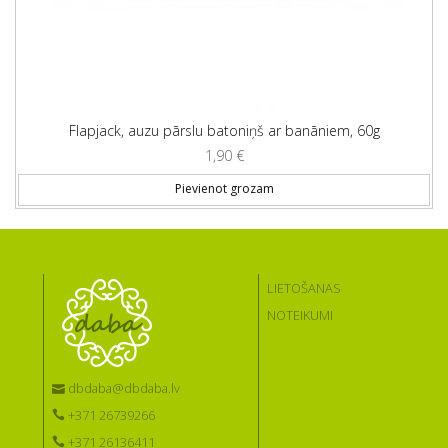
Flapjack, auzu pārslu batoniņš ar banāniem, 60g
1,90
€
Pievienot grozam
LIETOŠANAS
NOTEIKUMI
dbdaba@dbdaba.lv
+371 26739266
+371 26136411