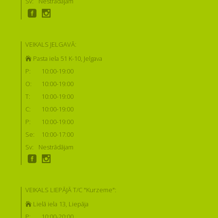
Sv:
Nestrādājam
VEIKALS JELGAVĀ:
Pasta iela 51 K-10, Jelgava
P:
10:00-19:00
O:
10:00-19:00
T:
10:00-19:00
C:
10:00-19:00
P:
10:00-19:00
Se:
10:00-17:00
Sv:
Nestrādājam
VEIKALS LIEPĀJĀ T/C "Kurzeme":
Lielā iela 13, Liepāja
P:
10:00-20:00