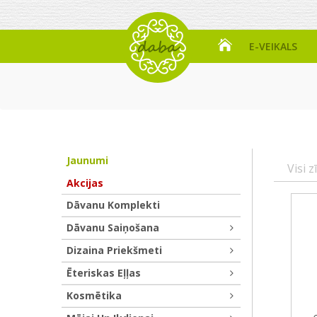
E-VEIKALS
Jaunumi
Visi z
Akcijas
Dāvanu Komplekti
Dāvanu Saiņošana
Dizaina Priekšmeti
Ēteriskas Eļļas
Kosmētika