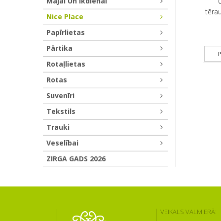
Mājai Un Ikdienai
tēra
Nice Place
Papīrlietas
Pārtika
P
Rotaļlietas
Rotas
Suvenīri
Tekstils
Trauki
Veselībai
ZIRGA GADS 2026
VEIKALS VALMIERĀ: