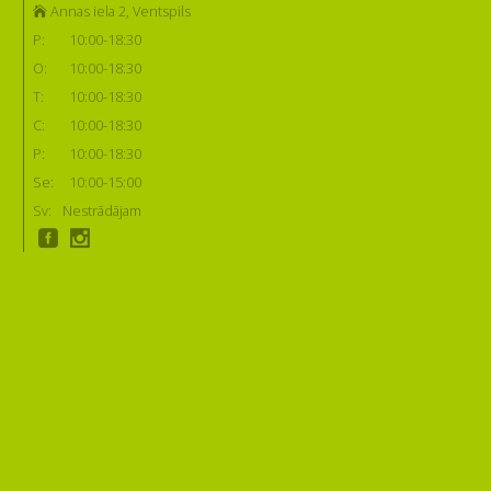
Annas iela 2, Ventspils
P:
10:00-18:30
O:
10:00-18:30
T:
10:00-18:30
C:
10:00-18:30
P:
10:00-18:30
Se:
10:00-15:00
Sv:
Nestrādājam