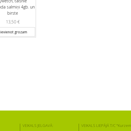
Qwetch, taisnie
uda salmiņi 4gb. un
birste
13,50
€
ievienot grozam
VEIKALS JELGAVĀ:
VEIKALS LIEPĀJĀ T/C "Kurzem