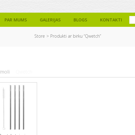
PAR MUMS
GALERIJAS
BLOGS
KONTAKTI
Store
Produkti ar birku “Qwetch”
īmoli
Qwetch