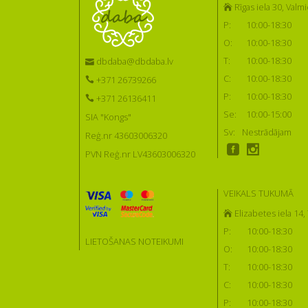
Rīgas iela 30, Valmi
P:
10:00-18:30
O:
10:00-18:30
T:
10:00-18:30
dbdaba@dbdaba.lv
C:
10:00-18:30
+371 26739266
P:
10:00-18:30
+371 26136411
Se:
10:00-15:00
SIA "Kongs"
Sv:
Nestrādājam
Reģ.nr 43603006320
PVN Reģ.nr LV43603006320
VEIKALS TUKUMĀ
Elizabetes iela 14
P:
10:00-18:30
LIETOŠANAS NOTEIKUMI
O:
10:00-18:30
T:
10:00-18:30
C:
10:00-18:30
P:
10:00-18:30