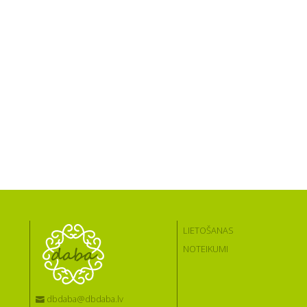
LIETOŠANAS
NOTEIKUMI
dbdaba@dbdaba.lv