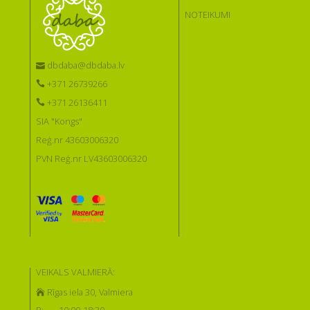
NOTEIKUMI
dbdaba@dbdaba.lv
+371 26739266
+371 26136411
SIA "Kongs"
Reģ.nr 43603006320
PVN Reģ.nr LV43603006320
VEIKALS VALMIERĀ:
Rīgas iela 30, Valmiera