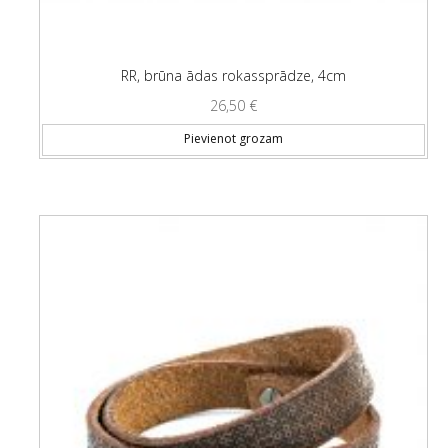
RR, brūna ādas rokassprādze, 4cm
26,50
€
Pievienot grozam