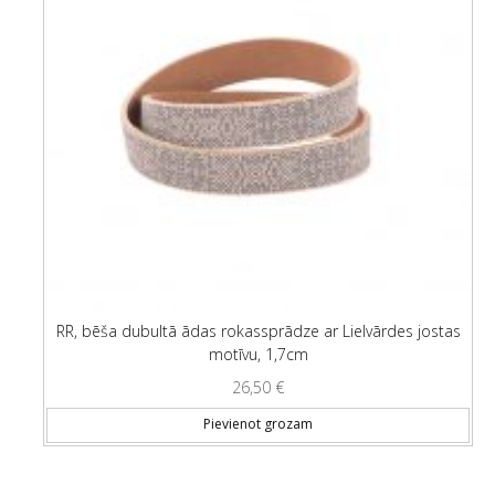
RR, bēša dubultā ādas rokassprādze ar Lielvārdes jostas
motīvu, 1,7cm
26,50
€
Pievienot grozam