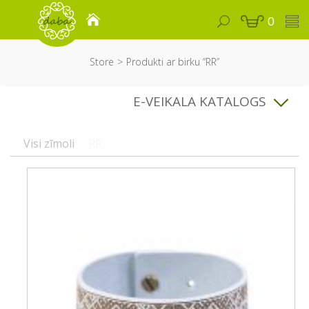
0
Store
Produkti ar birku “RR”
E-VEIKALA KATALOGS
Visi zīmoli
RR