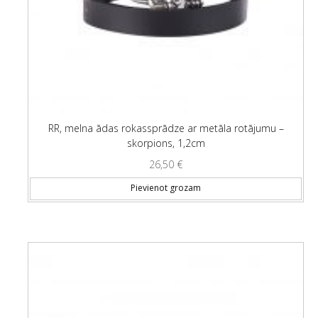
RR, melna ādas rokassprādze ar metāla rotājumu –
skorpions, 1,2cm
26,50
€
Pievienot grozam