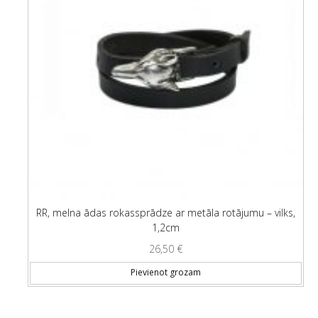
RR, melna ādas rokassprādze ar metāla rotājumu – vilks,
1,2cm
26,50
€
Pievienot grozam