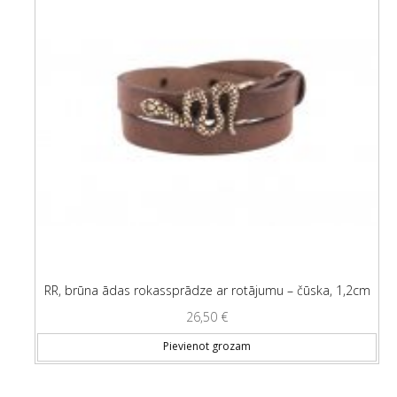
RR, brūna ādas rokassprādze ar rotājumu – čūska, 1,2cm
26,50
€
Pievienot grozam