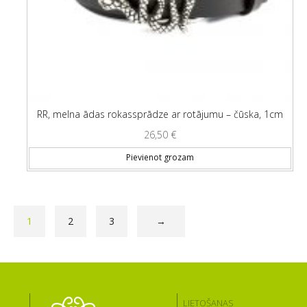
RR, melna ādas rokassprādze ar rotājumu – čūska, 1cm
26,50
€
Pievienot grozam
1
2
3
→
LIETOŠANAS