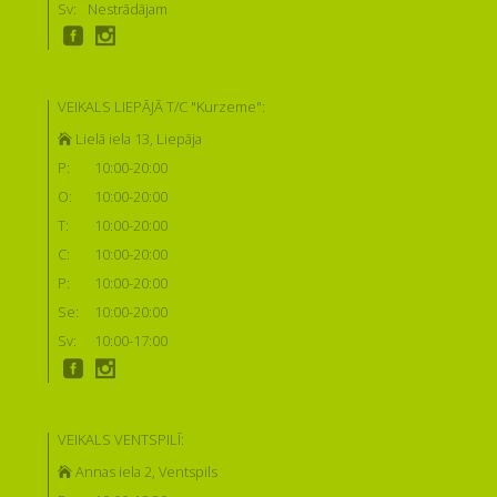
Sv:
Nestrādājam
VEIKALS LIEPĀJĀ T/C "Kurzeme":
Lielā iela 13, Liepāja
P:
10:00-20:00
O:
10:00-20:00
T:
10:00-20:00
C:
10:00-20:00
P:
10:00-20:00
Se:
10:00-20:00
Sv:
10:00-17:00
VEIKALS VENTSPILĪ:
Annas iela 2, Ventspils