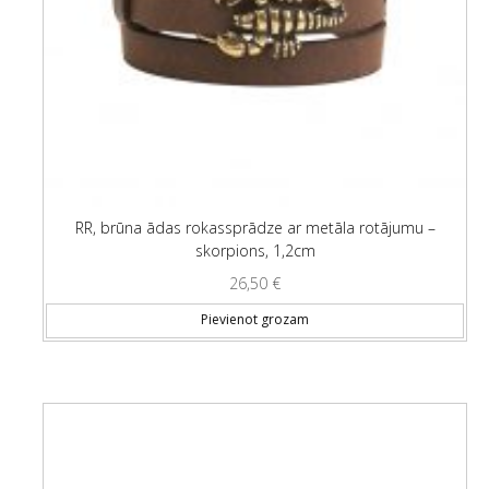
RR, brūna ādas rokassprādze ar metāla rotājumu –
skorpions, 1,2cm
26,50
€
Pievienot grozam