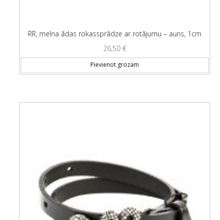
RR, melna ādas rokassprādze ar rotājumu – auns, 1cm
26,50
€
Pievienot grozam