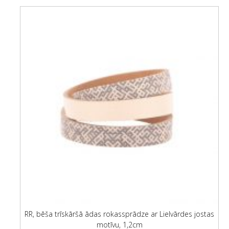
RR, bēša trīskāršā ādas rokassprādze ar Lielvārdes jostas
motīvu, 1,2cm