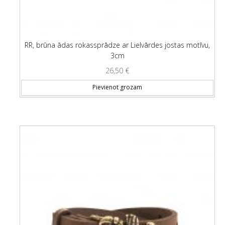
RR, brūna ādas rokassprādze ar Lielvārdes jostas motīvu,
3cm
26,50
€
Pievienot grozam