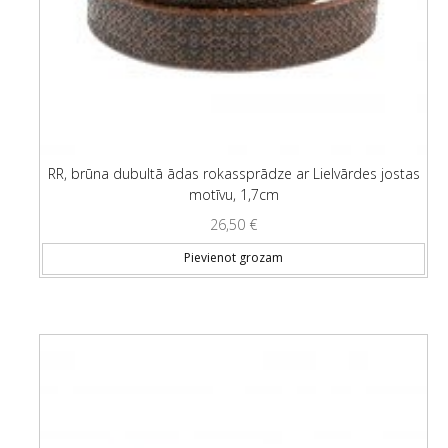
RR, brūna dubultā ādas rokassprādze ar Lielvārdes jostas
motīvu, 1,7cm
26,50
€
Pievienot grozam