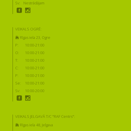
Sv:
Nestrādājam
VEIKALS OGRĒ:
Rīgas iela 23, Ogre
P:
10:00-21:00
O:
10:00-21:00
T:
10:00-21:00
C:
10:00-21:00
P:
10:00-21:00
Se:
10:00-21:00
Sv:
10:00-20:00
VEIKALS JELGAVĀ T/C "RAF Centrs":
Rīgas iela 48, Jelgava