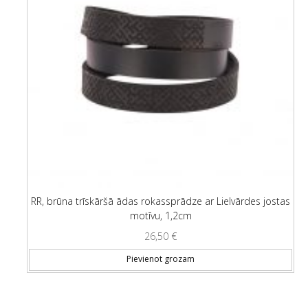
RR, brūna trīskāršā ādas rokassprādze ar Lielvārdes jostas
motīvu, 1,2cm
26,50
€
Pievienot grozam