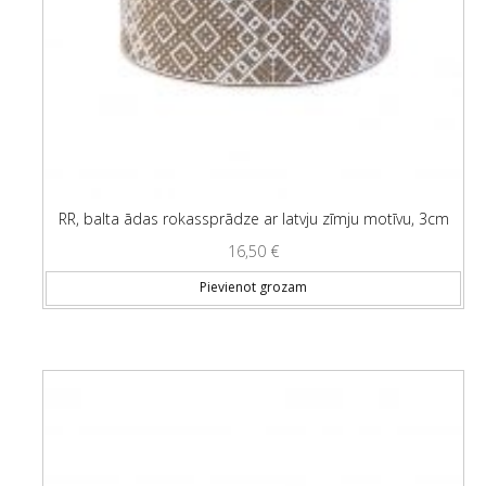
RR, balta ādas rokassprādze ar latvju zīmju motīvu, 3cm
16,50
€
Pievienot grozam