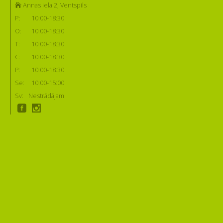
Annas iela 2, Ventspils
P:
10:00-18:30
O:
10:00-18:30
T:
10:00-18:30
C:
10:00-18:30
P:
10:00-18:30
Se:
10:00-15:00
Sv:
Nestrādājam