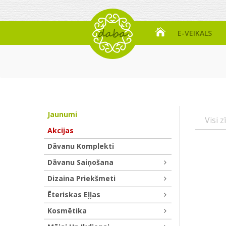
E-VEIKALS
Jaunumi
Visi z
Akcijas
Dāvanu Komplekti
Dāvanu Saiņošana
Dizaina Priekšmeti
Ēteriskas Eļļas
Kosmētika