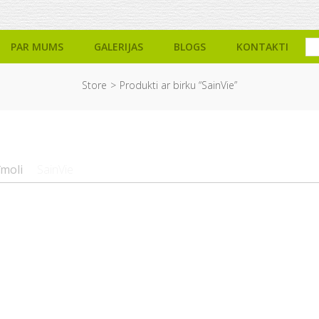
PAR MUMS
GALERIJAS
BLOGS
KONTAKTI
Store
Produkti ar birku “SainVie”
īmoli
SainVie