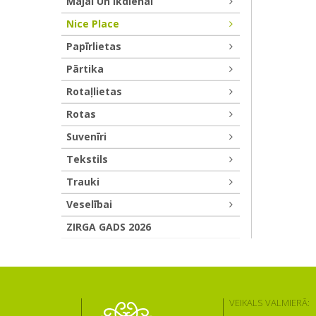
Mājai Un Ikdienai
Nice Place
Papīrlietas
Pārtika
Rotaļlietas
Rotas
Suvenīri
Tekstils
Trauki
Veselībai
ZIRGA GADS 2026
VEIKALS VALMIERĀ: