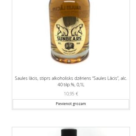
Saules lācis, stiprs alkoholisks dzēriens “Saules Lācis”, alc.
40 tilp.%, 0,1L
10,95
€
Pievienot grozam