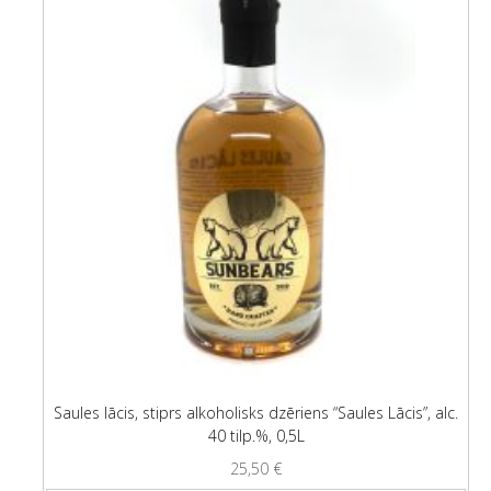
Saules lācis, stiprs alkoholisks dzēriens “Saules Lācis”, alc.
40 tilp.%, 0,5L
25,50
€