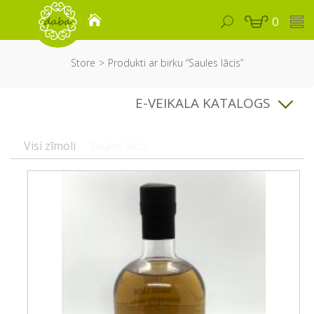
0
Store
Produkti ar birku “Saules lācis”
E-VEIKALA KATALOGS
Visi zīmoli
Saules lācis