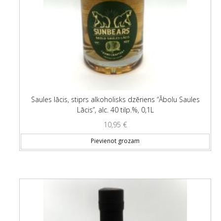
Saules lācis, stiprs alkoholisks dzēriens “Ābolu Saules
Lācis”, alc. 40 tilp.%, 0,1L
10,95
€
Pievienot grozam