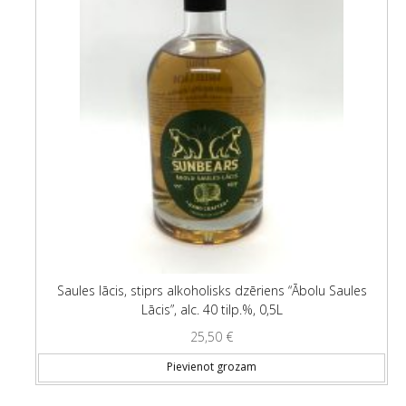
Saules lācis, stiprs alkoholisks dzēriens “Ābolu Saules
Lācis”, alc. 40 tilp.%, 0,5L
25,50
€
Pievienot grozam