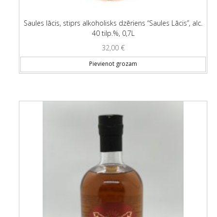
Saules lācis, stiprs alkoholisks dzēriens “Saules Lācis”, alc.
40 tilp.%, 0,7L
32,00
€
Pievienot grozam