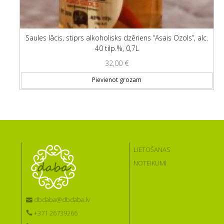
Saules lācis, stiprs alkoholisks dzēriens “Asais Ozols”, alc.
40 tilp.%, 0,7L
32,00
€
Pievienot grozam
LIETOŠANAS
NOTEIKUMI
dbdaba@dbdaba.lv
+371 26739266