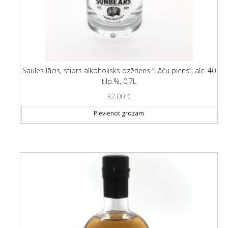
Saules lācis, stiprs alkoholisks dzēriens “Lāču piens”, alc. 40
tilp.%, 0,7L
32,00
€
Pievienot grozam