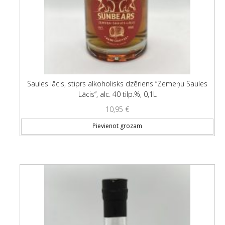
Saules lācis, stiprs alkoholisks dzēriens “Zemeņu Saules
Lācis”, alc. 40 tilp.%, 0,1L
10,95
€
Pievienot grozam