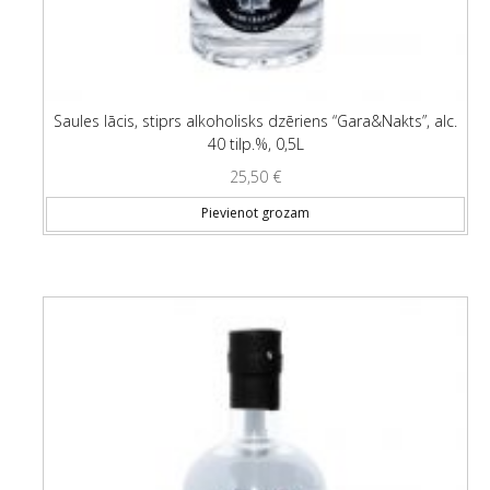
Saules lācis, stiprs alkoholisks dzēriens “Gara&Nakts”, alc.
40 tilp.%, 0,5L
25,50
€
Pievienot grozam