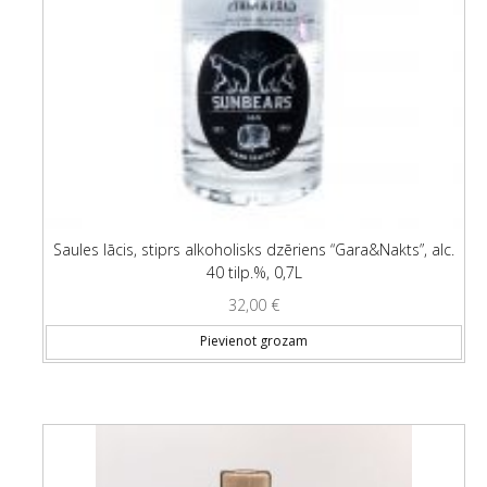
Saules lācis, stiprs alkoholisks dzēriens “Gara&Nakts”, alc.
40 tilp.%, 0,7L
32,00
€
Pievienot grozam