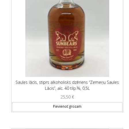
Saules lācis, stiprs alkoholisks dzēriens “Zemeņu Saules
Lācis”, alc. 40 tilp.%, 0,5L
25,50
€
Pievienot grozam