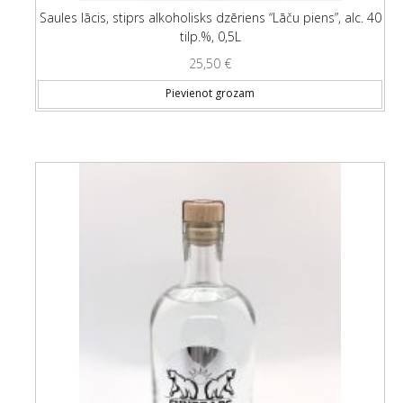
Saules lācis, stiprs alkoholisks dzēriens “Lāču piens”, alc. 40
tilp.%, 0,5L
25,50
€
Pievienot grozam