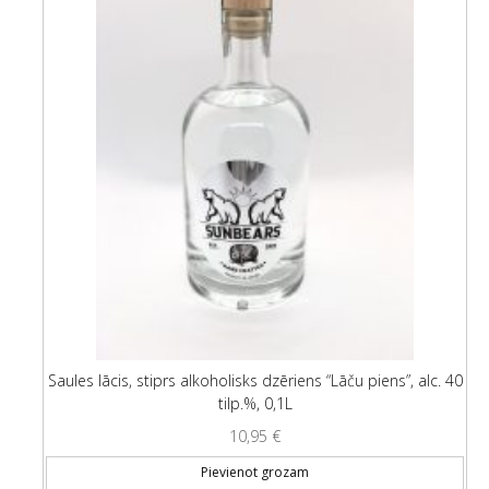
Saules lācis, stiprs alkoholisks dzēriens “Lāču piens”, alc. 40
tilp.%, 0,1L
10,95
€
Pievienot grozam