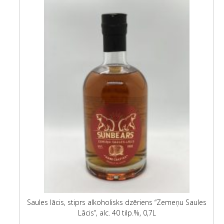
Saules lācis, stiprs alkoholisks dzēriens “Zemeņu Saules
Lācis”, alc. 40 tilp.%, 0,7L