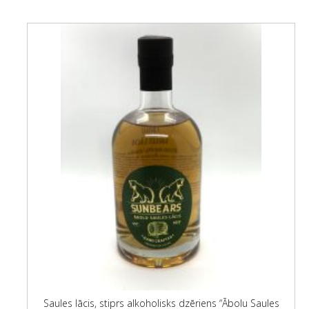
Saules lācis, stiprs alkoholisks dzēriens “Ābolu Saules