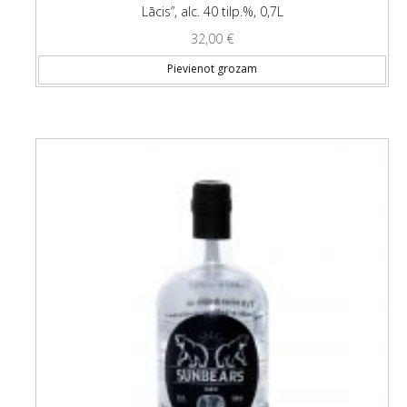
Lācis”, alc. 40 tilp.%, 0,7L
32,00
€
Pievienot grozam