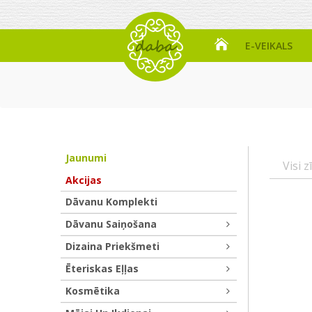
E-VEIKALS
Jaunumi
Visi z
Akcijas
Dāvanu Komplekti
Dāvanu Saiņošana
Dizaina Priekšmeti
Ēteriskas Eļļas
Kosmētika