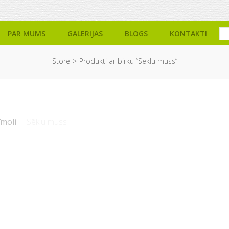
PAR MUMS
GALERIJAS
BLOGS
KONTAKTI
Store
Produkti ar birku “Sēklu muss”
īmoli
Sēklu muss