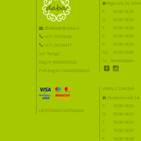
Rīgas iela 30, Valmi
P:
10:00-18:30
O:
10:00-18:30
T:
10:00-18:30
dbdaba@dbdaba.lv
C:
10:00-18:30
+371 26739266
P:
10:00-18:30
+371 26136411
Se:
10:00-15:00
SIA "Kongs"
Sv:
Nestrādājam
Reģ.nr 43603006320
PVN Reģ.nr LV43603006320
VEIKALS TUKUMĀ
Elizabetes iela 14
P:
10:00-18:30
LIETOŠANAS NOTEIKUMI
O:
10:00-18:30
T:
10:00-18:30
C:
10:00-18:30
P:
10:00-18:30