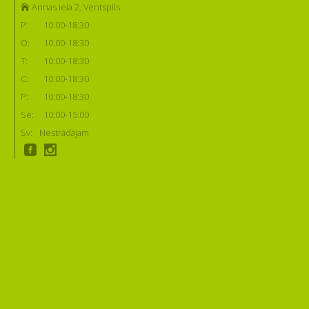
Annas iela 2, Ventspils
P:
10:00-18:30
O:
10:00-18:30
T:
10:00-18:30
C:
10:00-18:30
P:
10:00-18:30
Se:
10:00-15:00
Sv:
Nestrādājam