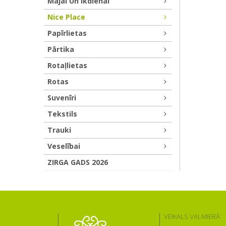
Mājai Un Ikdienai
Nice Place
Papīrlietas
Pārtika
Rotaļlietas
Rotas
Suvenīri
Tekstils
Trauki
Veselībai
ZIRGA GADS 2026
VEIKALS VALMIERĀ: