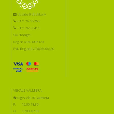
dbdaba@dbdaba.lv
+371 26739266
+371 26136411
SIA "Kongs"
Reģ.nr 43603006320
PVN Reģ.nr LV43603006320
VEIKALS VALMIERĀ:
Rīgas iela 30, Valmiera
P:
10:00-18:30
O:
10:00-18:30