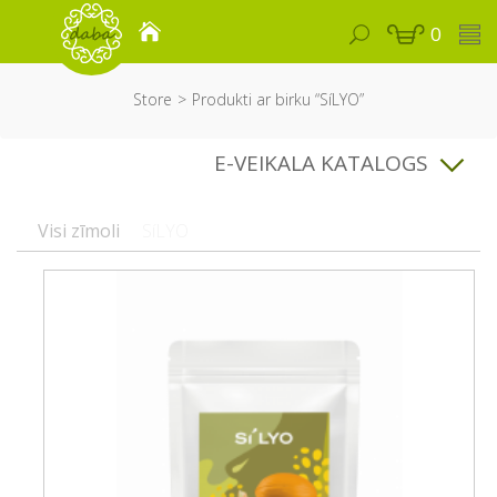
0
Store
Produkti ar birku “SíLYO”
E-VEIKALA KATALOGS
Visi zīmoli
SíLYO