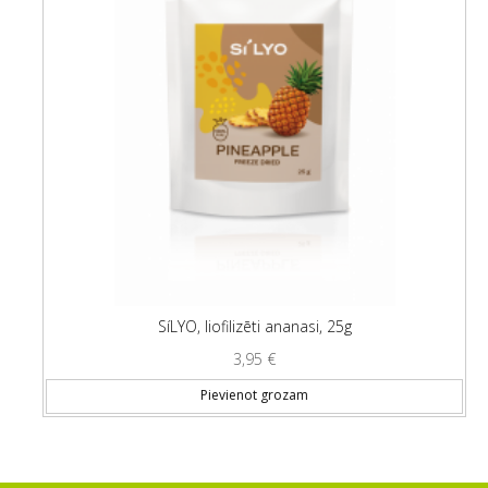
SíLYO, liofilizēti ananasi, 25g
3,95
€
Pievienot grozam