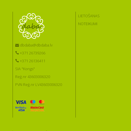
LIETOŠANAS
NOTEIKUMI
dbdaba@dbdaba.lv
+371 26739266
+371 26136411
SIA "Kongs"
Reģ.nr 43603006320
PVN Reģ.nr LV43603006320