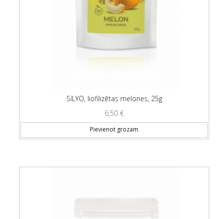
SíLYO, liofilizētas melones, 25g
6,50
€
Pievienot grozam