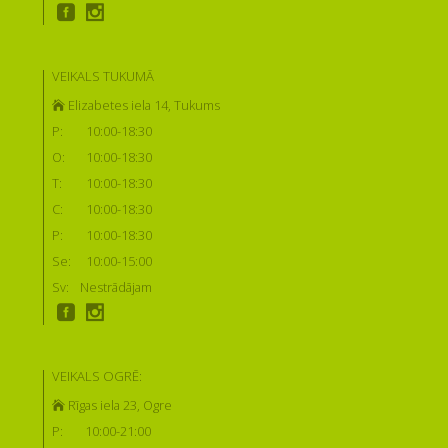
VEIKALS TUKUMĀ
Elizabetes iela 14, Tukums
P:
10:00-18:30
O:
10:00-18:30
T:
10:00-18:30
C:
10:00-18:30
P:
10:00-18:30
Se:
10:00-15:00
Sv:
Nestrādājam
VEIKALS OGRĒ:
Rīgas iela 23, Ogre
P:
10:00-21:00