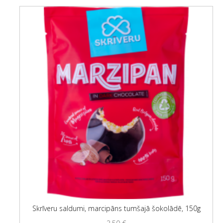
Skrīveru saldumi, marcipāns tumšajā šokolādē, 150g