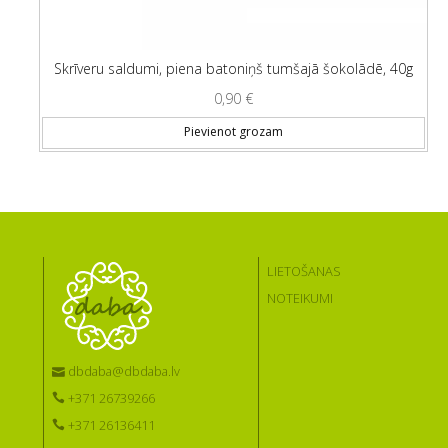
Skrīveru saldumi, piena batoniņš tumšajā šokolādē, 40g
0,90
€
Pievienot grozam
LIETOŠANAS
NOTEIKUMI
dbdaba@dbdaba.lv
+371 26739266
+371 26136411