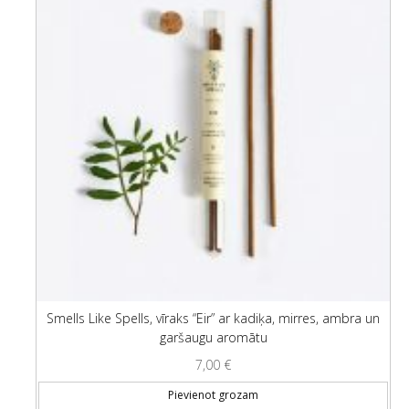
Smells Like Spells, vīraks “Eir” ar kadiķa, mirres, ambra un
garšaugu aromātu
7,00
€
Pievienot grozam