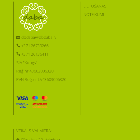
LIETOŠANAS
NOTEIKUMI
dbdaba@dbdaba.lv
+371 26739266
+371 26136411
SIA "Kongs"
Reģ.nr 43603006320
PVN Reģ.nr LV43603006320
VEIKALS VALMIERĀ:
Rīgas iela 30, Valmiera