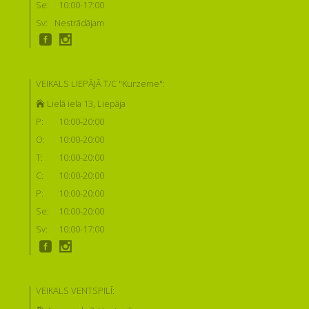
Se:
10:00-17:00
Sv:
Nestrādājam
VEIKALS LIEPĀJĀ T/C "Kurzeme":
Lielā iela 13, Liepāja
P:
10:00-20:00
O:
10:00-20:00
T:
10:00-20:00
C:
10:00-20:00
P:
10:00-20:00
Se:
10:00-20:00
Sv:
10:00-17:00
VEIKALS VENTSPILĪ: