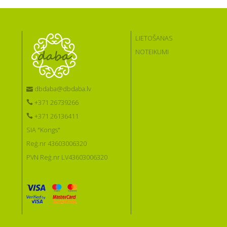
LIETOŠANAS
NOTEIKUMI
dbdaba@dbdaba.lv
+371 26739266
+371 26136411
SIA "Kongs"
Reģ.nr 43603006320
PVN Reģ.nr LV43603006320