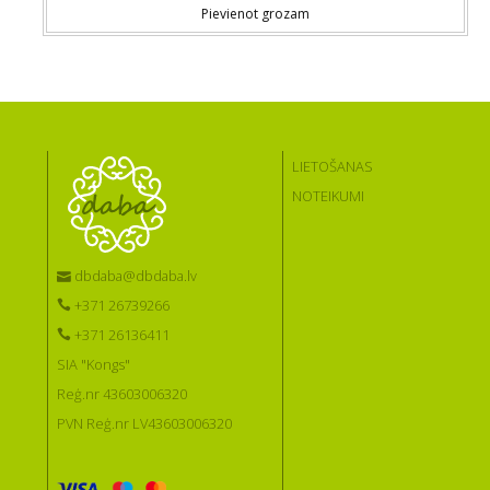
Pievienot grozam
LIETOŠANAS
NOTEIKUMI
dbdaba@dbdaba.lv
+371 26739266
+371 26136411
SIA "Kongs"
Reģ.nr 43603006320
PVN Reģ.nr LV43603006320