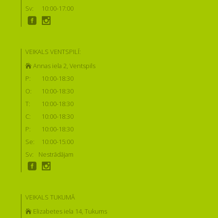
Sv:
10:00-17:00
VEIKALS VENTSPILĪ:
Annas iela 2, Ventspils
P:
10:00-18:30
O:
10:00-18:30
T:
10:00-18:30
C:
10:00-18:30
P:
10:00-18:30
Se:
10:00-15:00
Sv:
Nestrādājam
VEIKALS TUKUMĀ
Elizabetes iela 14, Tukums