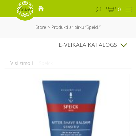
0
Store
Produkti ar birku “Speick”
E-VEIKALA KATALOGS
Visi zīmoli
Speick