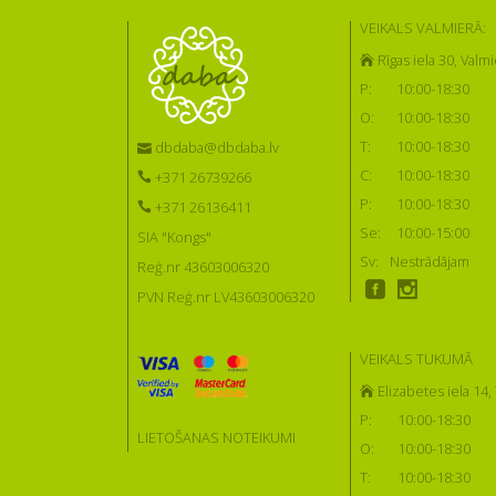
VEIKALS VALMIERĀ:
Rīgas iela 30, Valmi
P:
10:00-18:30
O:
10:00-18:30
T:
10:00-18:30
dbdaba@dbdaba.lv
C:
10:00-18:30
+371 26739266
P:
10:00-18:30
+371 26136411
Se:
10:00-15:00
SIA "Kongs"
Sv:
Nestrādājam
Reģ.nr 43603006320
PVN Reģ.nr LV43603006320
VEIKALS TUKUMĀ
Elizabetes iela 14
P:
10:00-18:30
LIETOŠANAS NOTEIKUMI
O:
10:00-18:30
T:
10:00-18:30