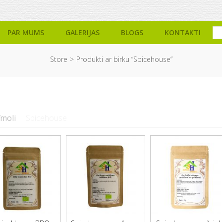
PAR MUMS
GALERIJAS
BLOGS
KONTAKTI
Store
Produkti ar birku “Spicehouse”
īmoli
Spicehouse