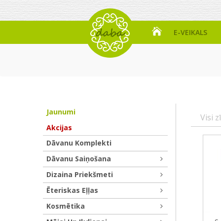
E-VEIKALS
Jaunumi
Visi z
Akcijas
Dāvanu Komplekti
Dāvanu Saiņošana
Dizaina Priekšmeti
Ēteriskas Eļļas
Kosmētika