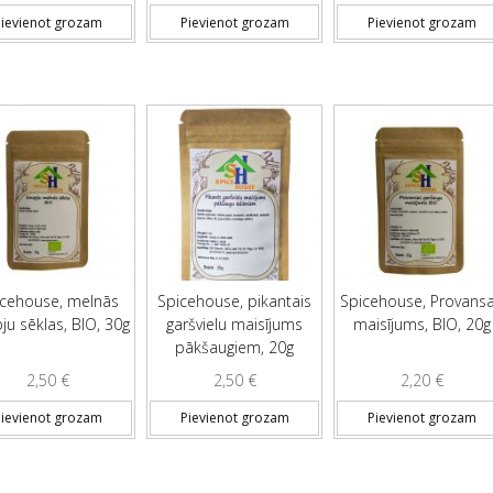
ievienot grozam
Pievienot grozam
Pievienot grozam
icehouse, melnās
Spicehouse, pikantais
Spicehouse, Provans
ju sēklas, BIO, 30g
garšvielu maisījums
maisījums, BIO, 20g
pākšaugiem, 20g
2,50
€
2,50
€
2,20
€
ievienot grozam
Pievienot grozam
Pievienot grozam