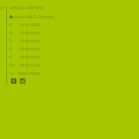
e":
VEIKALS VENTSPILĪ:
Annas iela 2, Ventspils
P:
10:00-18:30
O:
10:00-18:30
T:
10:00-18:30
C:
10:00-18:30
P:
10:00-18:30
Se:
10:00-15:00
Sv:
Nestrādājam