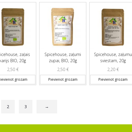
icehouse, zaļais
Spicehouse, zaļumi
Spicehouse, zaļumu
karijs BIO, 20g
zupai, BIO, 20g
sviestam, 20g
2,50
€
2,50
€
2,20
€
ievienot grozam
Pievienot grozam
Pievienot grozam
2
3
→