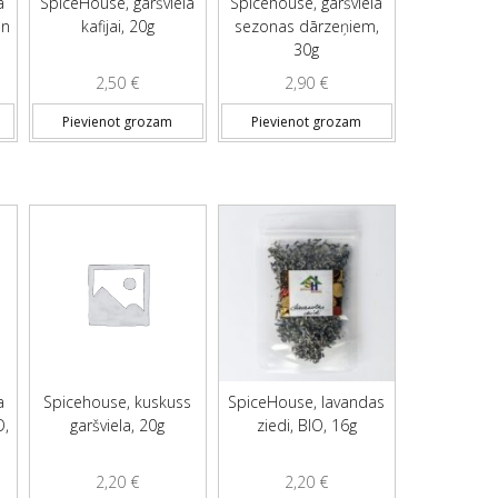
a
SpiceHouse, garšviela
Spicehouse, garšviela
un
kafijai, 20g
sezonas dārzeņiem,
30g
2,50
€
2,90
€
Pievienot grozam
Pievienot grozam
a
Spicehouse, kuskuss
SpiceHouse, lavandas
O,
garšviela, 20g
ziedi, BIO, 16g
2,20
€
2,20
€