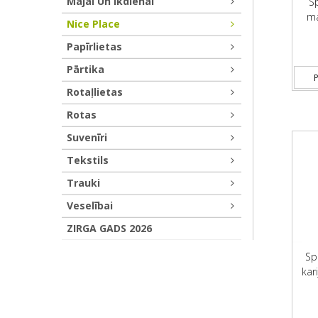
Mājai Un Ikdienai
S
ma
Nice Place
Papīrlietas
Pārtika
P
Rotaļlietas
Rotas
Suvenīri
Tekstils
Trauki
Veselībai
ZIRGA GADS 2026
Sp
kar