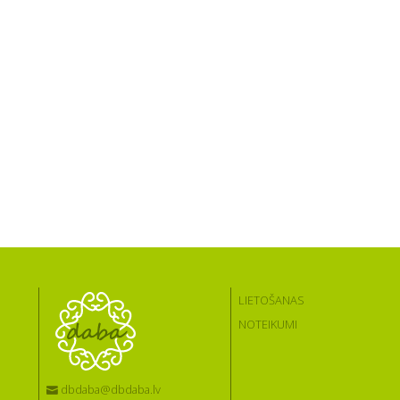
LIETOŠANAS
NOTEIKUMI
dbdaba@dbdaba.lv