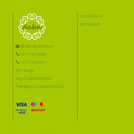
LIETOŠANAS
NOTEIKUMI
dbdaba@dbdaba.lv
+371 26739266
+371 26136411
SIA "Kongs"
Reģ.nr 43603006320
PVN Reģ.nr LV43603006320