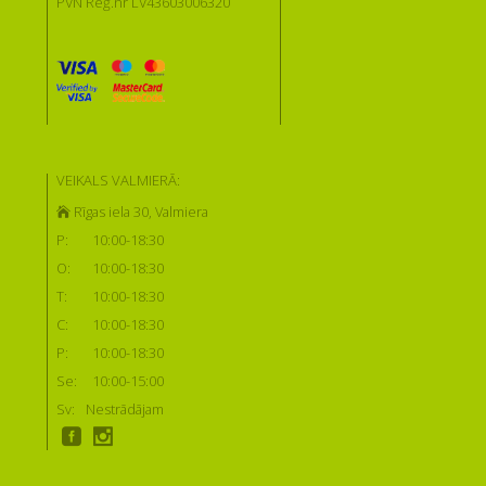
PVN Reģ.nr LV43603006320
VEIKALS VALMIERĀ:
Rīgas iela 30, Valmiera
P:
10:00-18:30
O:
10:00-18:30
T:
10:00-18:30
C:
10:00-18:30
P:
10:00-18:30
Se:
10:00-15:00
Sv:
Nestrādājam