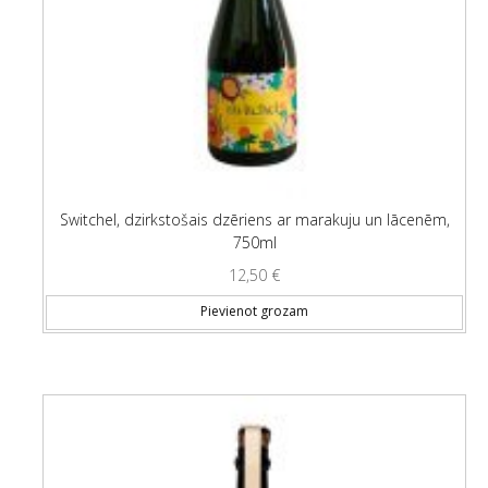
Switchel, dzirkstošais dzēriens ar marakuju un lācenēm,
750ml
12,50
€
Pievienot grozam