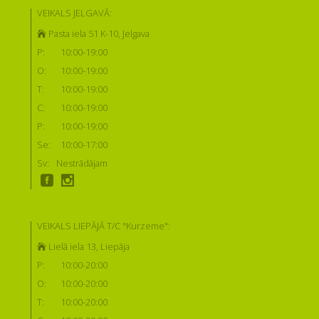
VEIKALS JELGAVĀ:
Pasta iela 51 K-10, Jelgava
P:
10:00-19:00
O:
10:00-19:00
T:
10:00-19:00
C:
10:00-19:00
P:
10:00-19:00
Se:
10:00-17:00
Sv:
Nestrādājam
VEIKALS LIEPĀJĀ T/C "Kurzeme":
Lielā iela 13, Liepāja
P:
10:00-20:00
O:
10:00-20:00
T:
10:00-20:00