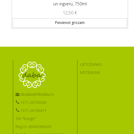
un ingveru, 750ml
12,50
€
Pievienot grozam
LIETOŠANAS
NOTEIKUMI
dbdaba@dbdaba.lv
+371 26739266
+371 26136411
SIA "Kongs"
Reģ.nr 43603006320