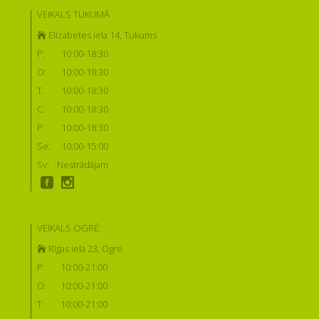
VEIKALS TUKUMĀ
Elizabetes iela 14, Tukums
P:
10:00-18:30
O:
10:00-18:30
T:
10:00-18:30
C:
10:00-18:30
P:
10:00-18:30
Se:
10:00-15:00
Sv:
Nestrādājam
VEIKALS OGRĒ:
Rīgas iela 23, Ogre
P:
10:00-21:00
O:
10:00-21:00
T:
10:00-21:00