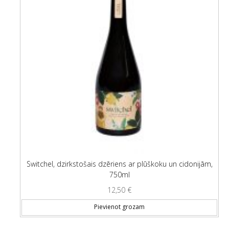
Switchel, dzirkstošais dzēriens ar plūškoku un cidonijām,
750ml
12,50
€
Pievienot grozam