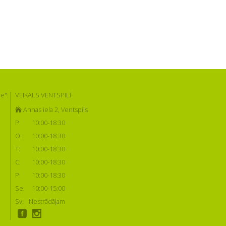
e":
VEIKALS VENTSPILĪ:
Annas iela 2, Ventspils
P:
10:00-18:30
O:
10:00-18:30
T:
10:00-18:30
C:
10:00-18:30
P:
10:00-18:30
Se:
10:00-15:00
Sv:
Nestrādājam