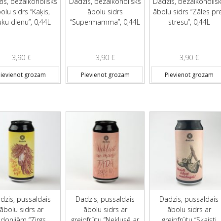
is, bezalkoholisks
Dadzis, bezalkoholisks
Dadzis, bezalkoholis
olu sidrs “Kaķis,
ābolu sidrs
ābolu sidrs “Zāles pr
uku dienu”, 0,44L
“Supermamma”, 0,44L
stresu”, 0,44L
3,90
€
3,90
€
3,90
€
ievienot grozam
Pievienot grozam
Pievienot grozam
dzis, pussaldais
Dadzis, pussaldais
Dadzis, pussaldais
ābolu sidrs ar
ābolu sidrs ar
ābolu sidrs ar
idonijām “Zirgs,
greipfrūtu “Neklusē ar
greipfrūtu “Skaisti