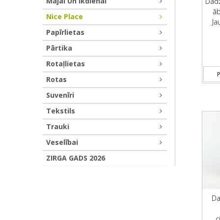
Mājai Un Ikdienai
Dadz
āb
Nice Place
Ja
Papīrlietas
Pārtika
Rotaļlietas
P
Rotas
Suvenīri
Tekstils
Trauki
Veselībai
ZIRGA GADS 2026
Da
c