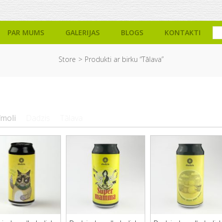
PAR MUMS
GALERIJAS
BLOGS
KONTAKTI
Store
Produkti ar birku “Tālava”
īmoli
Dadzis
Tālava