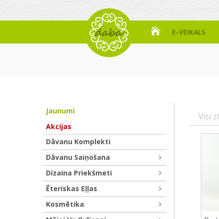
E-VEIKALS
Jaunumi
Visi z
Akcijas
Dāvanu Komplekti
Dāvanu Saiņošana
Dizaina Priekšmeti
Ēteriskas Eļļas
Kosmētika