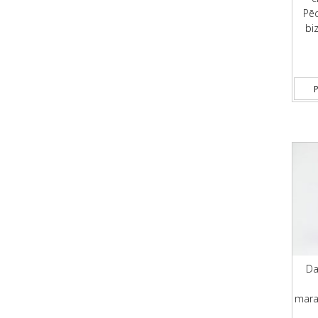
Pēd
biz
P
Da
marak