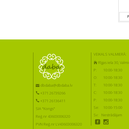
P
VEIKALS VALMIERĀ:
Rīgas iela 30, Valmi
P:
10:00-18:30
O:
10:00-18:30
T:
10:00-18:30
dbdaba@dbdaba.lv
C:
10:00-18:30
+371 26739266
P:
10:00-18:30
+371 26136411
Se:
10:00-15:00
SIA "Kongs"
Sv:
Nestrādājam
Reģ.nr 43603006320
PVN Reģ.nr LV43603006320