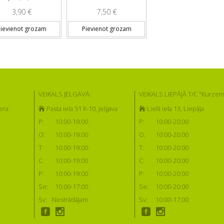
3,90
€
7,50
€
ievienot grozam
Pievienot grozam
VEIKALS JELGAVĀ:
VEIKALS LIEPĀJĀ T/C "Kurzem
era
Pasta iela 51 K-10, Jelgava
Lielā iela 13, Liepāja
P:
10:00-19:00
P:
10:00-20:00
O:
10:00-19:00
O:
10:00-20:00
T:
10:00-19:00
T:
10:00-20:00
C:
10:00-19:00
C:
10:00-20:00
P:
10:00-19:00
P:
10:00-20:00
Se:
10:00-17:00
Se:
10:00-20:00
Sv:
Nestrādājam
Sv:
10:00-17:00