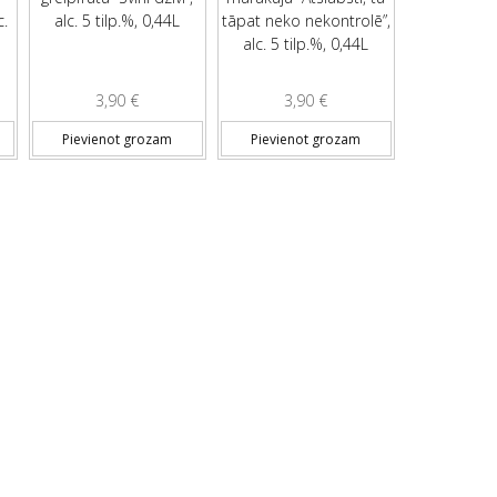
c.
alc. 5 tilp.%, 0,44L
tāpat neko nekontrolē”,
alc. 5 tilp.%, 0,44L
3,90
€
3,90
€
Pievienot grozam
Pievienot grozam