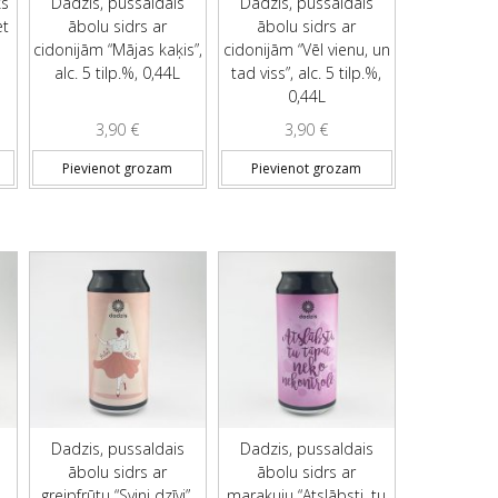
ks
Dadzis, pussaldais
Dadzis, pussaldais
et
ābolu sidrs ar
ābolu sidrs ar
cidonijām “Mājas kaķis”,
cidonijām “Vēl vienu, un
alc. 5 tilp.%, 0,44L
tad viss”, alc. 5 tilp.%,
0,44L
3,90
€
3,90
€
Pievienot grozam
Pievienot grozam
Dadzis, pussaldais
Dadzis, pussaldais
ābolu sidrs ar
ābolu sidrs ar
greipfrūtu “Svini dzīvi”,
marakuju “Atslābsti, tu