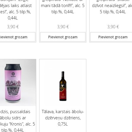
ējais laiks atlaist
mani tādā tonī!!!”, alc. 5
dzīvot neaizliegsi!”, al
es!”, alc. 5 tilp.%,
tilp.%, 0,44L
5 tilp.%, 0,44L
0,44L
3,90
€
3,90
€
3,90
€
ievienot grozam
Pievienot grozam
Pievienot grozam
dzis, pussaldais
Tālava, karstais ābolu-
ābolu sidrs ar
dzērveņu dzēriens,
uju “Kronis”, alc. 5
0,75L
tilp.%, 0,44L