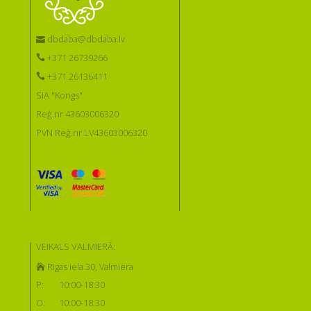
dbdaba@dbdaba.lv
+371 26739266
+371 26136411
SIA "Kongs"
Reģ.nr 43603006320
PVN Reģ.nr LV43603006320
VEIKALS VALMIERĀ:
Rīgas iela 30, Valmiera
P:
10:00-18:30
O:
10:00-18:30