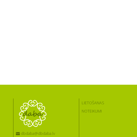
LIETOŠANAS
NOTEIKUMI
dbdaba@dbdaba.lv