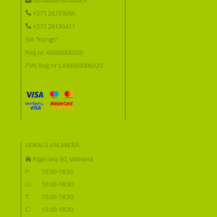
dbdaba@dbdaba.lv
+371 26739266
+371 26136411
SIA "Kongs"
Reģ.nr 43603006320
PVN Reģ.nr LV43603006320
VEIKALS VALMIERĀ:
Rīgas iela 30, Valmiera
P:
10:00-18:30
O:
10:00-18:30
T:
10:00-18:30
C:
10:00-18:30