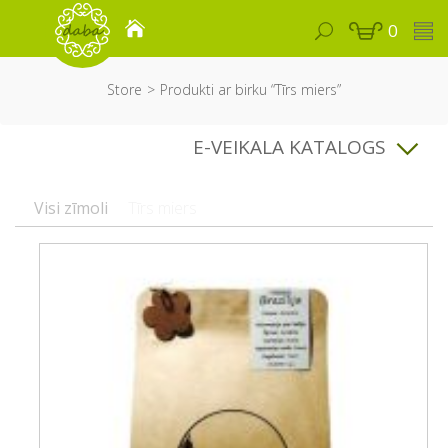
0
Store
Produkti ar birku “Tīrs miers”
E-VEIKALA KATALOGS
Visi zīmoli
Tīrs miers