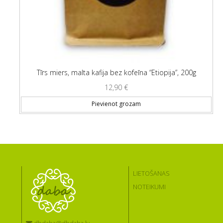
Tīrs miers, malta kafija bez kofeīna “Etiopija”, 200g
12,90
€
Pievienot grozam
LIETOŠANAS
NOTEIKUMI