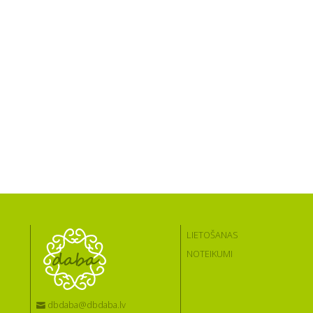
LIETOŠANAS
NOTEIKUMI
dbdaba@dbdaba.lv