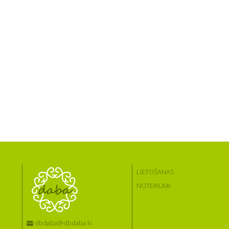
LIETOŠANAS
NOTEIKUMI
dbdaba@dbdaba.lv