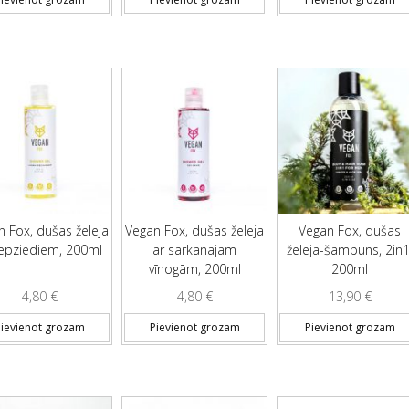
n Fox, dušas želeja
Vegan Fox, dušas želeja
Vegan Fox, dušas
liepziediem, 200ml
ar sarkanajām
želeja-šampūns, 2in1
vīnogām, 200ml
200ml
4,80
€
4,80
€
13,90
€
ievienot grozam
Pievienot grozam
Pievienot grozam