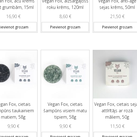
an Fox, acu krēms
Vegan Fox, aizsargājošs
Vegan Fox, anti-age
t grumbām, 15ml
roku krēms, 120ml
sejas krēms, 50ml
16,90
€
8,60
€
21,50
€
ievienot grozam
Pievienot grozam
Pievienot grozam
gan Fox, cietais
Vegan Fox, cietais
Vegan Fox, cietais sej
pūns taukainiem
šampūns visiem matu
attīrītājs ar rozā
matiem, 58g
tipiem, 58g
māliem, 50g
9,90
€
9,90
€
11,50
€
ievienot grozam
Pievienot grozam
Pievienot grozam