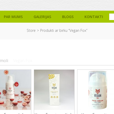
PAR MUMS
GALERIJAS
BLOGS
KONTAKTI
Store
Produkti ar birku “Vegan Fox”
īmoli
Vegan Fox