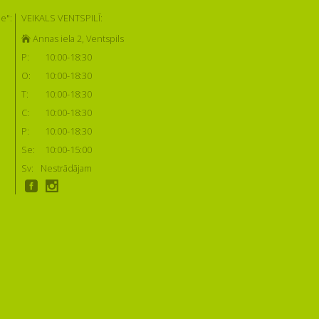
e":
VEIKALS VENTSPILĪ:
Annas iela 2, Ventspils
P:
10:00-18:30
O:
10:00-18:30
T:
10:00-18:30
C:
10:00-18:30
P:
10:00-18:30
Se:
10:00-15:00
Sv:
Nestrādājam