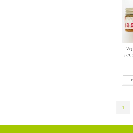
Veg
skrub
P
1