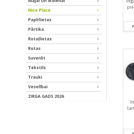
Mājai Un Ikdienai
Veg
pre
Nice Place
Papīrlietas
P
Pārtika
Rotaļlietas
Rotas
Suvenīri
Tekstils
Trauki
Veselībai
ZIRGA GADS 2026
Ve
šam
P