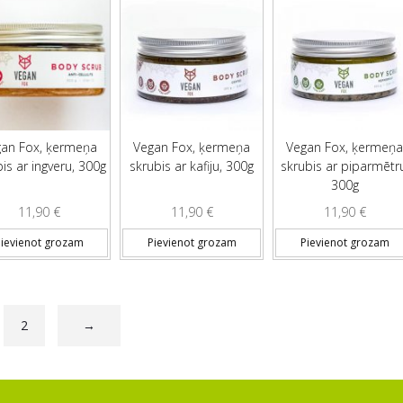
an Fox, ķermeņa
Vegan Fox, ķermeņa
Vegan Fox, ķermeņ
is ar ingveru, 300g
skrubis ar kafiju, 300g
skrubis ar piparmētr
300g
11,90
€
11,90
€
11,90
€
ievienot grozam
Pievienot grozam
Pievienot grozam
2
→