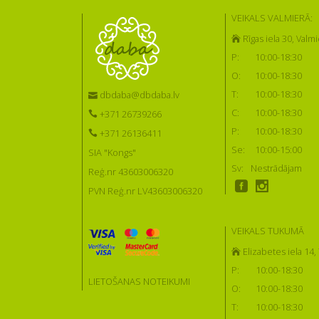
VEIKALS VALMIERĀ:
Rīgas iela 30, Valmi
P:
10:00-18:30
O:
10:00-18:30
T:
10:00-18:30
dbdaba@dbdaba.lv
C:
10:00-18:30
+371 26739266
P:
10:00-18:30
+371 26136411
Se:
10:00-15:00
SIA "Kongs"
Sv:
Nestrādājam
Reģ.nr 43603006320
PVN Reģ.nr LV43603006320
VEIKALS TUKUMĀ
Elizabetes iela 14
P:
10:00-18:30
LIETOŠANAS NOTEIKUMI
O:
10:00-18:30
T:
10:00-18:30