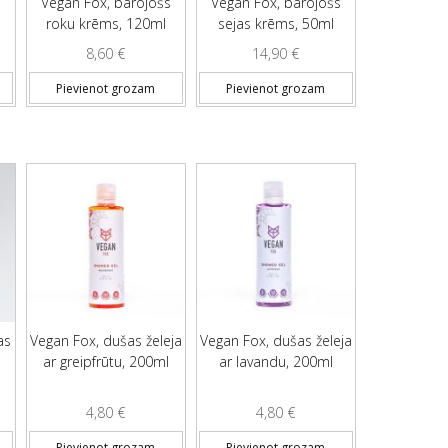
Vegan Fox, barojošs
Vegan Fox, barojošs
roku krēms, 120ml
sejas krēms, 50ml
8,60
€
14,90
€
Pievienot grozam
Pievienot grozam
as
Vegan Fox, dušas želeja
Vegan Fox, dušas želeja
ar greipfrūtu, 200ml
ar lavandu, 200ml
4,80
€
4,80
€
Pievienot grozam
Pievienot grozam