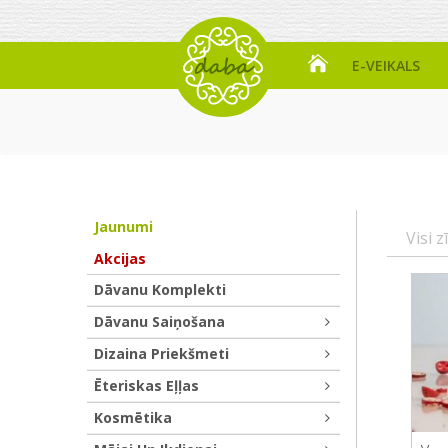
E-VEIKALS
Jaunumi
Visi z
Akcijas
Dāvanu Komplekti
Dāvanu Saiņošana
Dizaina Priekšmeti
Ēteriskas Eļļas
Kosmētika