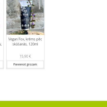
a
Vegan Fox, krēms pēc
u,
skūšanās, 120ml
15,90
€
Pievienot grozam