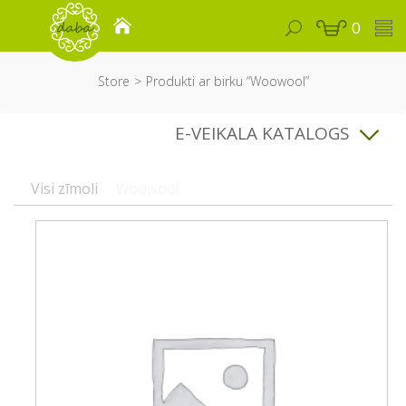
0
Store
Produkti ar birku “Woowool”
E-VEIKALA KATALOGS
Visi zīmoli
Woowool