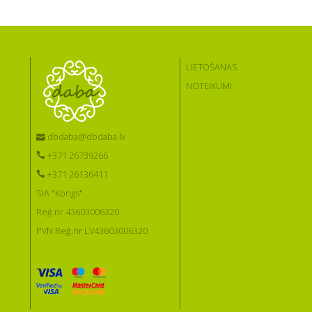
LIETOŠANAS
NOTEIKUMI
dbdaba@dbdaba.lv
+371 26739266
+371 26136411
SIA "Kongs"
Reģ.nr 43603006320
PVN Reģ.nr LV43603006320