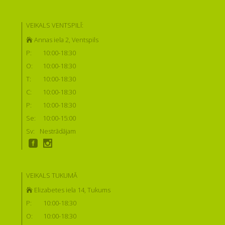
VEIKALS VENTSPILĪ:
Annas iela 2, Ventspils
P:
10:00-18:30
O:
10:00-18:30
T:
10:00-18:30
C:
10:00-18:30
P:
10:00-18:30
Se:
10:00-15:00
Sv:
Nestrādājam
VEIKALS TUKUMĀ
Elizabetes iela 14, Tukums
P:
10:00-18:30
O:
10:00-18:30