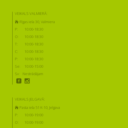
VEIKALS VALMIERĀ:
Rīgas iela 30, Valmiera
P:
10:00-18:30
O:
10:00-18:30
T:
10:00-18:30
C:
10:00-18:30
P:
10:00-18:30
Se:
10:00-15:00
Sv:
Nestrādājam
VEIKALS JELGAVĀ:
Pasta iela 51 K-10, Jelgava
P:
10:00-19:00
O:
10:00-19:00