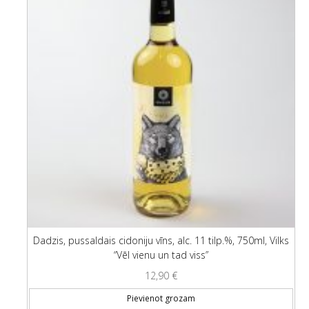
Dadzis, pussaldais cidoniju vīns, alc. 11 tilp.%, 750ml, Vilks
“Vēl vienu un tad viss”
12,90
€
Pievienot grozam