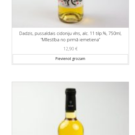
Dadzis, pussaldais cidoniju vīns, alc. 11 tilp.%, 750ml,
“Mīlestība no pirmā iemetiena”
12,90
€
Pievienot grozam