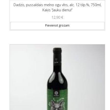
Dadzis, pussaldais melno ogu vīns, alc. 12 tilp.%, 750ml,
Kaķis “Jauku dienu!”
12,90
€
Pievienot grozam