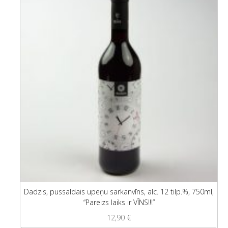
Dadzis, pussaldais upeņu sarkanvīns, alc. 12 tilp.%, 750ml,
“Pareizs laiks ir VĪNS!!!”
12,90
€