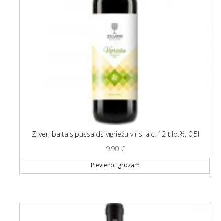
Zilver, baltais pussalds vīgriežu vīns, alc. 12 tilp.%, 0,5l
9,90
€
Pievienot grozam