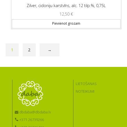
Zilver, cidoniju karstvīns, alc. 12 tilp.%, 0,75L
12,50
€
Pievienot grozam
1
2
→
LIETOŠANAS
NOTEIKUMI
dbdaba@dbdaba.lv
+371 26739266