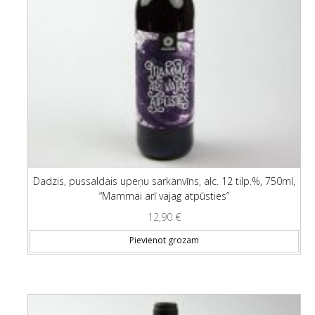
Dadzis, pussaldais upeņu sarkanvīns, alc. 12 tilp.%, 750ml,
“Mammai arī vajag atpūsties”
12,90
€
Pievienot grozam