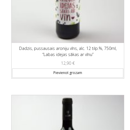
Dadzis, pussausais aroniju vīns, alc. 12 tilp.%, 750ml,
“Labas idejas sākas ar vīnu”
12,90
€
Pievienot grozam