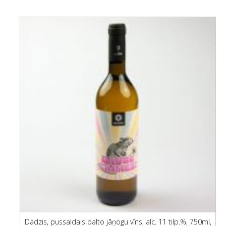
Dadzis, pussaldais balto jāņogu vīns, alc. 11 tilp.%, 750ml,