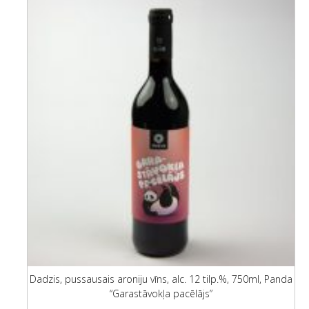
Dadzis, pussausais aroniju vīns, alc. 12 tilp.%, 750ml, Panda
“Garastāvokļa pacēlājs”