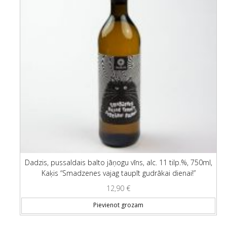
Dadzis, pussaldais balto jāņogu vīns, alc. 11 tilp.%, 750ml,
Kaķis “Smadzenes vajag taupīt gudrākai dienai!”
12,90
€
Pievienot grozam