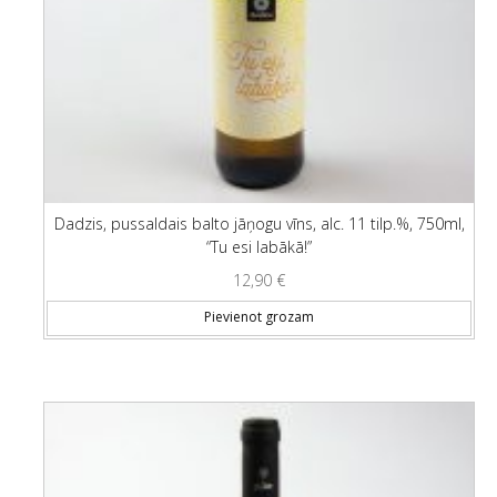
Dadzis, pussaldais balto jāņogu vīns, alc. 11 tilp.%, 750ml,
“Tu esi labākā!”
12,90
€
Pievienot grozam