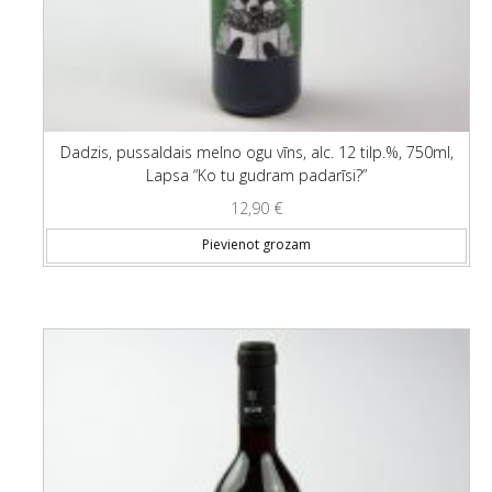
Dadzis, pussaldais melno ogu vīns, alc. 12 tilp.%, 750ml,
Lapsa “Ko tu gudram padarīsi?”
12,90
€
Pievienot grozam