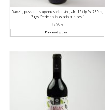
Dadzis, pussaldais upeņu sarkanvīns, alc. 12 tilp.%, 750ml,
Zirgs “Pēdējais laiks atlaist bizes!”
12,90
€
Pievienot grozam