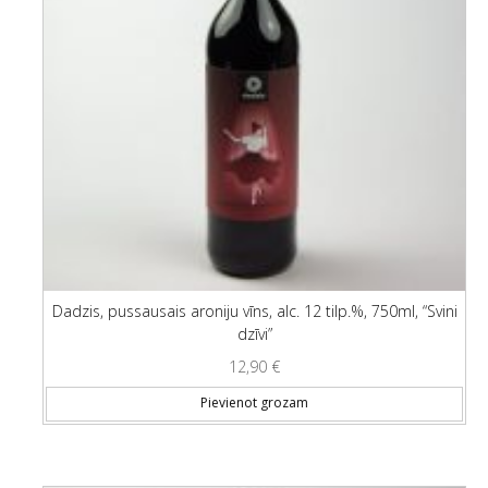
Dadzis, pussausais aroniju vīns, alc. 12 tilp.%, 750ml, “Svini
dzīvi”
12,90
€
Pievienot grozam