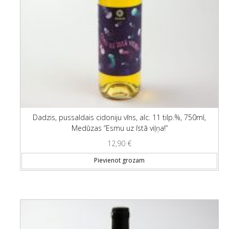
Dadzis, pussaldais cidoniju vīns, alc. 11 tilp.%, 750ml,
Medūzas “Esmu uz īstā viļņa!”
12,90
€
Pievienot grozam