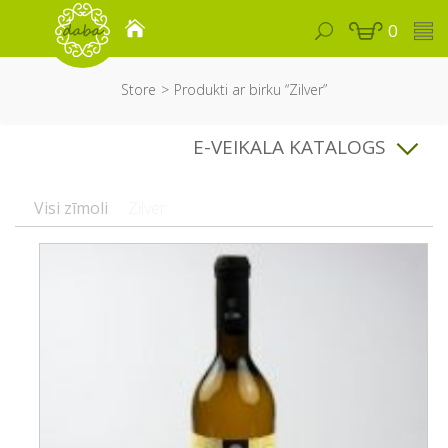
0
Store
Produkti ar birku “Zilver”
E-VEIKALA KATALOGS
Visi zīmoli
Zilver