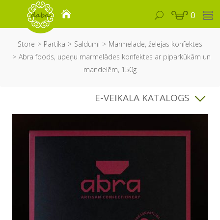
0
Store
Pārtika
Saldumi
Marmelāde, želejas konfektes
Abra foods, upeņu marmelādes konfektes ar piparkūkām un
mandelēm, 150g
E-VEIKALA KATALOGS