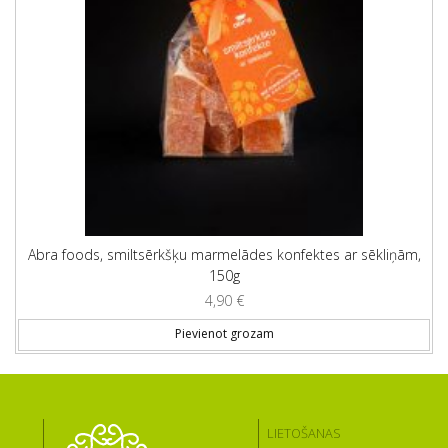
Abra foods, smiltsērkšķu marmelādes konfektes ar sēkliņām,
150g
4,90
€
Pievienot grozam
LIETOŠANAS