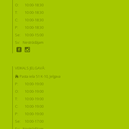
O:
10:00-18:30
T:
10:00-18:30
C:
10:00-18:30
P:
10:00-18:30
Se:
10:00-15:00
Sv:
Nestrādājam
VEIKALS JELGAVĀ:
Pasta iela 51 K-10, Jelgava
P:
10:00-19:00
O:
10:00-19:00
T:
10:00-19:00
C:
10:00-19:00
P:
10:00-19:00
Se:
10:00-17:00
Sv:
Nestrādājam