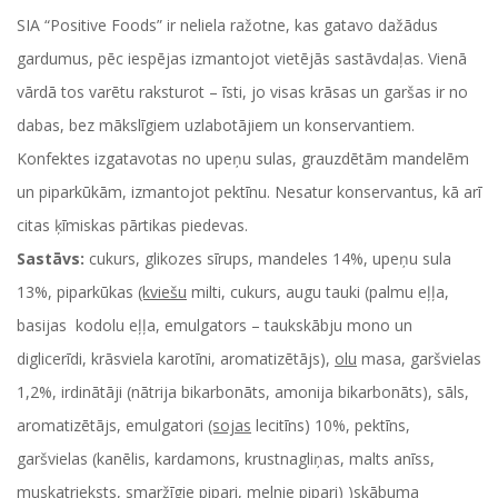
SIA “Positive Foods” ir neliela ražotne, kas gatavo dažādus
gardumus, pēc iespējas izmantojot vietējās sastāvdaļas. Vienā
vārdā tos varētu raksturot – īsti, jo visas krāsas un garšas ir no
dabas, bez mākslīgiem uzlabotājiem un konservantiem.
Konfektes izgatavotas no upeņu sulas, grauzdētām mandelēm
un piparkūkām, izmantojot pektīnu. Nesatur konservantus, kā arī
citas ķīmiskas pārtikas piedevas.
Sastāvs:
cukurs, glikozes sīrups, mandeles 14%, upeņu sula
13%, piparkūkas
(kviešu
milti, cukurs, augu tauki (palmu eļļa,
basijas kodolu eļļa, emulgators – taukskābju mono un
diglicerīdi, krāsviela karotīni, aromatizētājs),
olu
masa, garšvielas
1,2%, irdinātāji (nātrija bikarbonāts, amonija bikarbonāts), sāls,
aromatizētājs, emulgatori
(sojas
lecitīns) 10%, pektīns,
garšvielas (kanēlis, kardamons, krustnagliņas, malts anīss,
muskatrieksts, smaržīgie pipari, melnie pipari) )skābuma