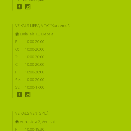
VEIKALS LIEPĀJĀ T/C "Kurzeme":
Lielā iela 13, Liepāja
P:
10:00-20:00
O:
10:00-20:00
T:
10:00-20:00
C:
10:00-20:00
P:
10:00-20:00
Se:
10:00-20:00
Sv:
10:00-17:00
VEIKALS VENTSPILĪ:
Annas iela 2, Ventspils
P:
10:00-18:30