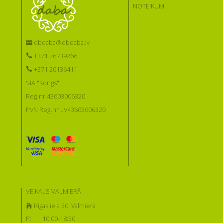
NOTEIKUMI
dbdaba@dbdaba.lv
+371 26739266
+371 26136411
SIA "Kongs"
Reģ.nr 43603006320
PVN Reģ.nr LV43603006320
VEIKALS VALMIERĀ:
Rīgas iela 30, Valmiera
P:
10:00-18:30