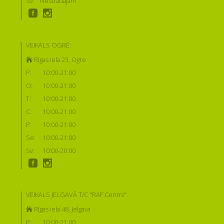
Sv:
Nestrādājam
VEIKALS OGRĒ:
Rīgas iela 23, Ogre
P:
10:00-21:00
O:
10:00-21:00
T:
10:00-21:00
C:
10:00-21:00
P:
10:00-21:00
Se:
10:00-21:00
Sv:
10:00-20:00
VEIKALS JELGAVĀ T/C "RAF Centrs":
Rīgas iela 48, Jelgava
P:
10:00-21:00