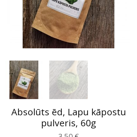
Absolūts ēd, Lapu kāpostu
pulveris, 60g
3,50
€