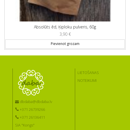
Absolūts ēd, Ķiploku pulveris, 60g
3,90
€
Pievienot grozam
LIETOŠANAS
NOTEIKUMI
dbdaba@dbdaba.lv
+371 26739266
+371 26136411
SIA "Kongs"