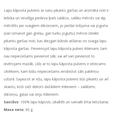
Lapu kāposta pulveris ar savu pikanto garšas un aromāta noti ir
lieliska un veselīga piedeva īpaši salātos, salātu mērcēs vai dip
mērcītēs pie svaigiem dārzeņiem, jo piešķir krējuma vai jogurta
(vari izmanot gan grieķu, gan turku jogurtu) mērcei izteikti
pikantu garšas noti, kas diezgan būtiski atšķiras no svaiga lapu
kāposta garšas. Pievienojot lapu kāposta pulveri ēdienam, tam
nav nepieciešams pievienot sāli, vai arī vari pievienot to
ievērojami mazāk. Līdz ar to lapu kāposta pulveris ir ieteicams
cilvēkiem, kam būtu nepieciešams ierobežot sāls patēriņu
uzturā. Sajaucot ar eļļu, lapu kāposta pulveris būs pikants un arī
skaists, koši zaļš dekors dažādiem ēdieniem – salātiem,
dārzeņu, gaļas vai zivju ēdieniem.
Sastāvs:
100% lapu kāposti, izkaltēti un samalti ērtai lietošanai.
Masa neto:
60 g