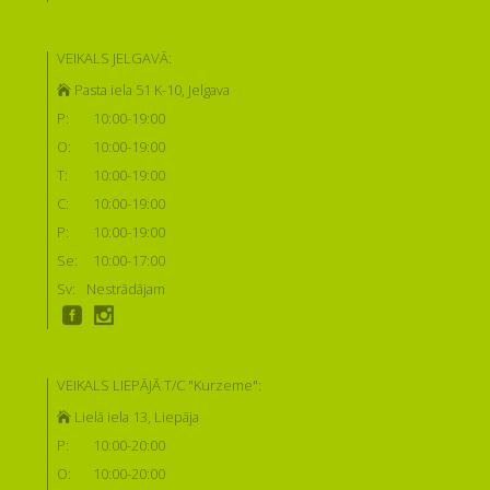
VEIKALS JELGAVĀ:
Pasta iela 51 K-10, Jelgava
P:
10:00-19:00
O:
10:00-19:00
T:
10:00-19:00
C:
10:00-19:00
P:
10:00-19:00
Se:
10:00-17:00
Sv:
Nestrādājam
VEIKALS LIEPĀJĀ T/C "Kurzeme":
Lielā iela 13, Liepāja
P:
10:00-20:00
O:
10:00-20:00