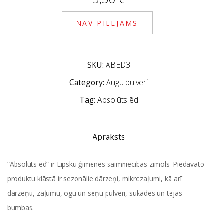
NAV PIEEJAMS
SKU:
ABED3
Category:
Augu pulveri
Tag:
Absolūts ēd
Apraksts
“Absolūts ēd” ir Lipsku ģimenes saimniecības zīmols. Piedāvāto
produktu klāstā ir sezonālie dārzeņi, mikrozaļumi, kā arī
dārzeņu, zaļumu, ogu un sēņu pulveri, sukādes un tējas
bumbas.