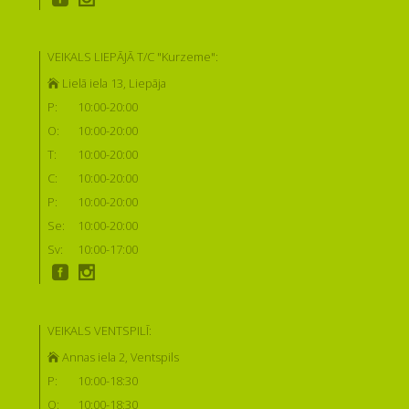
VEIKALS LIEPĀJĀ T/C "Kurzeme":
Lielā iela 13, Liepāja
P:
10:00-20:00
O:
10:00-20:00
T:
10:00-20:00
C:
10:00-20:00
P:
10:00-20:00
Se:
10:00-20:00
Sv:
10:00-17:00
VEIKALS VENTSPILĪ:
Annas iela 2, Ventspils
P:
10:00-18:30
O:
10:00-18:30