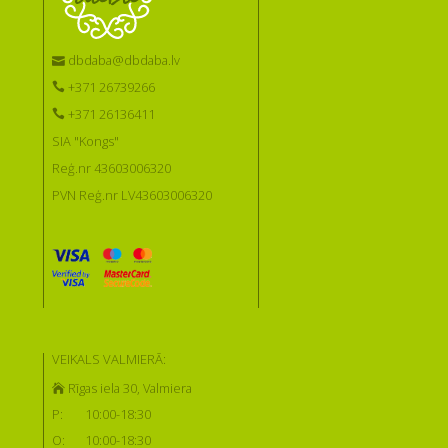
dbdaba@dbdaba.lv
+371 26739266
+371 26136411
SIA "Kongs"
Reģ.nr 43603006320
PVN Reģ.nr LV43603006320
VEIKALS VALMIERĀ:
Rīgas iela 30, Valmiera
P:
10:00-18:30
O:
10:00-18:30