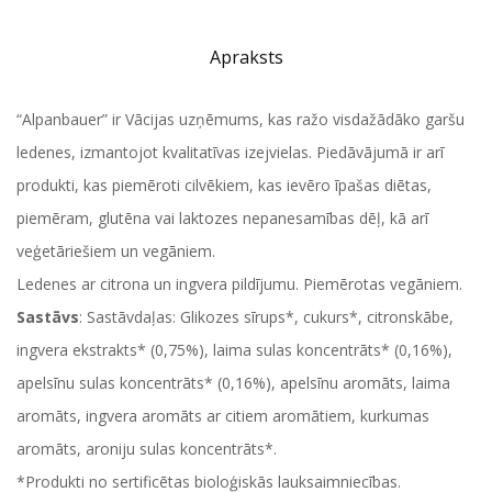
Apraksts
“Alpanbauer” ir Vācijas uzņēmums, kas ražo visdažādāko garšu
ledenes, izmantojot kvalitatīvas izejvielas. Piedāvājumā ir arī
produkti, kas piemēroti cilvēkiem, kas ievēro īpašas diētas,
piemēram, glutēna vai laktozes nepanesamības dēļ, kā arī
veģetāriešiem un vegāniem.
Ledenes ar citrona un ingvera pildījumu. Piemērotas vegāniem.
Sastāvs
: Sastāvdaļas: Glikozes sīrups*, cukurs*, citronskābe,
ingvera ekstrakts* (0,75%), laima sulas koncentrāts* (0,16%),
apelsīnu sulas koncentrāts* (0,16%), apelsīnu aromāts, laima
aromāts, ingvera aromāts ar citiem aromātiem, kurkumas
aromāts, aroniju sulas koncentrāts*.
*Produkti no sertificētas bioloģiskās lauksaimniecības.