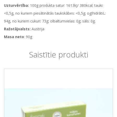
Uzturvērtība:
100g produkta satur: 1613kJ/ 380kcal; tauki:
<0,5g, no kuriem piesātinātās taukskābes: <0,5g; ogļhidrātiL:
94g, no kuriem cukuri: 73g; olbaltumvielas: 0g; sāls: 0g.
Ražotājvalsts:
Austrija
Masa neto
: 90g
Saistītie produkti