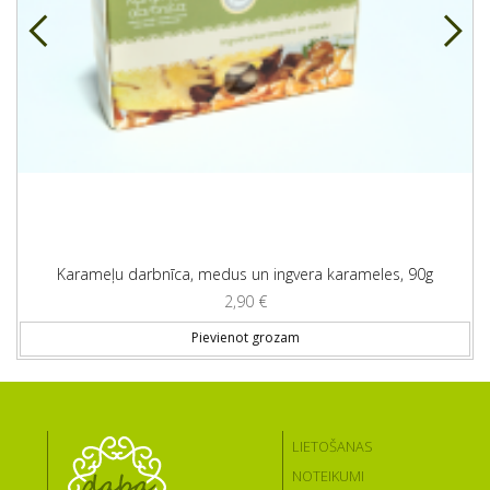
Karameļu darbnīca, medus un ingvera karameles, 90g
2,90
€
Pievienot grozam
LIETOŠANAS
NOTEIKUMI