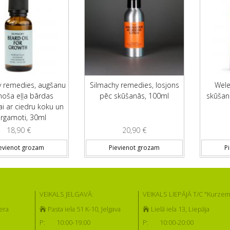
y remedies, augšanu
Silmachy remedies, losjons
Wele
inoša eļļa bārdas
pēc skūšanās, 100ml
skūšanā
i ar ciedru koku un
rgamoti, 30ml
18,90
€
20,90
€
evienot grozam
Pievienot grozam
P
VEIKALS JELGAVĀ:
VEIKALS LIEPĀJĀ T/C "Kurzem
era
Pasta iela 51 K-10, Jelgava
Lielā iela 13, Liepāja
P:
10:00-19:00
P:
10:00-20:00