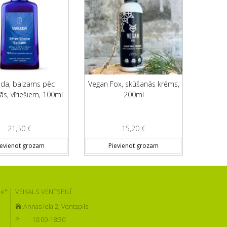
da, balzams pēc
Vegan Fox, skūšanās krēms,
s, vīriešiem, 100ml
200ml
21,50
€
15,20
€
ievienot grozam
Pievienot grozam
e":
VEIKALS VENTSPILĪ:
Annas iela 2, Ventspils
P:
10:00-18:30