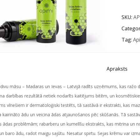
SKU:
AP
Categor
Tag:
Ap
Apraksts
r divu māsu – Madaras un Ievas – Latvijā radīts uzņēmums, kas ražo 
darbības rezultātā netiek nodarīts kaitējums bitēm, un kosmētiskie lī
ms vīriešiem ir dermatoloģiski testēts, tā sastāvā ir ekstrakti, kas m
 kairināto ādu un veicina ādas atjaunošanos pēc skūšanās. Tā sastāvā 
s ādas problēmām; rabarberu un kumelīšu ekstrakts, kas mitrina un no
un baro ādu, radot maigu sajūtu. Nesatur spirtu. Sejas krēmu var izman