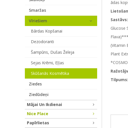
ādas kopš
Smaržas
Lietoša
Sastāvs:
Vīriešiem
Glucose S
Bārdas Kopšanai
Flava)***
Dezodoranti
(Vitamin 
Šampūns, Dušas Želeja
Plant Ex
*COSMOS, 
Sejas Krēmi, Eļļas
Ražotājv
Skūšanās Kosmētika
Tilpums
Ziedes
Ziedūdeņi
Mājai Un Ikdienai
Nice Place
Papīrlietas