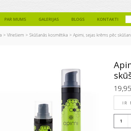
PAR MUMS
GALERIJAS
BLOGS
KONTAKTI
a
Vīriešiem
Skūšanās kosmētika
Apimi, sejas krēms pēc skūšanā
Apim
skūš
19,9
IR