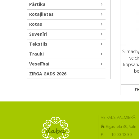
Pārtika
Rotaļlietas
Rotas
Suvenīri
Tekstils
Silmach
Trauki
veic
Veselībai
kopšana
be
ZIRGA GADS 2026
Pi
VEIKALS VALMIERĀ:
Rīgas iela 30, Valmi
P:
10:00-18:30