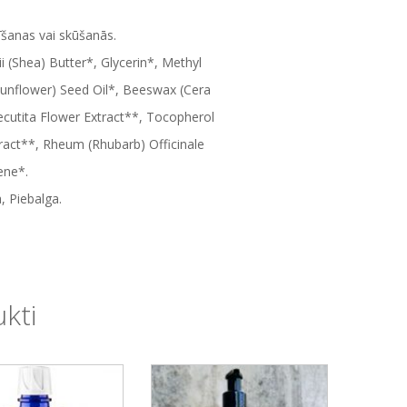
rīšanas vai skūšanās.
(Shea) Butter*, Glycerin*, Methyl
Sunflower) Seed Oil*, Beeswax (Cera
ecutita Flower Extract**, Tocopherol
tract**, Rheum (Rhubarb) Officinale
ene*.
, Piebalga.
ukti