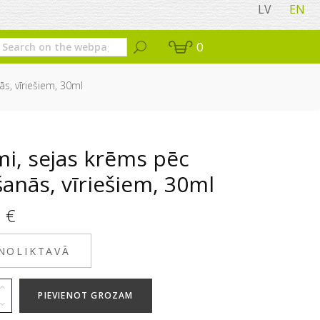
LV
EN
0
s, vīriešiem, 30ml
i, sejas krēms pēc
anās, vīriešiem, 30ml
5
€
 NOLIKTAVĀ
PIEVIENOT GROZAM