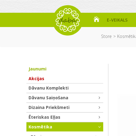
E-VEIKALS
Store
Kosmētik
Jaunumi
Akcijas
Dāvanu Komplekti
Dāvanu Saiņošana
Dizaina Priekšmeti
Ēteriskas Eļļas
Kosmētika