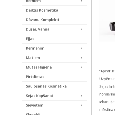
Bērniem
Dadzis Kosmētika
Dāvanu Komplekti
Dušai, Vannai
Eļļas
Ķermenim
Matiem
Mutes Higiēna
“Apimi” i
Pirtslietas
Uzņēmuma 
Sauļošanās Kosmētika
Sejas krē
nomierina
Sejas Kopšanai
iekaisuša
Sievietēm
mīkstina 
Skuvekļi