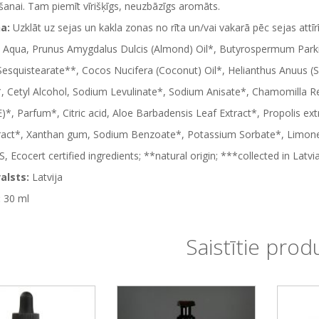
anai. Tam piemīt vīrišķīgs, neuzbāzīgs aromāts.
na:
Uzklāt uz sejas un kakla zonas no rīta un/vai vakarā pēc sejas attī
Aqua, Prunus Amygdalus Dulcis (Almond) Oil*, Butyrospermum Parkii 
esquistearate**, Cocos Nucifera (Coconut) Oil*, Helianthus Anuus (
, Cetyl Alcohol, Sodium Levulinate*, Sodium Anisate*, Chamomilla R
E)*, Parfum*, Citric acid, Aloe Barbadensis Leaf Extract*, Propolis ex
tract*, Xanthan gum, Sodium Benzoate*, Potassium Sorbate*, Limon
Ecocert certified ingredients; **natural origin; ***collected in Latvia
alsts:
Latvija
:
30 ml
Saistītie prod