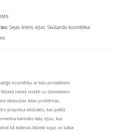
IM9
ies:
Sejas krēmi, eļļas
,
Skūšanās kosmētika
imi
dabīgo kosmētiku ar bišu produktiem.
dzekļi netiek testēti uz dzīvniekiem.
azina iekaisušas ādas problēmas,
ir propolisa ekstrakts, kas palīdz
mierina kairināto ādu; eļļas, kas
tot kā ikdienas līdzekli sejas un kakla