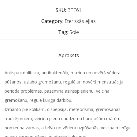
SKU:
BTE61
Category:
Ēteriskās eļļas
Tag:
Sole
Apraksts
Antispazmolītiska, antibakteriāla, mazina un novērš vēdera
pūšanos, uzlabo gremošanu, regulē un novērš menstruāciju
perioda problēmas, pazemina asinsspiedienu, veicina
gremošanu, regulē kuņģa darbību.
Izmanto pie kolikām, dispepsija, meteorisma, gremošanas
traucējumiem, veicina piena daudzumu barojošām mātēm,
nomierina zarnas, atbrīvo no vēdera uzpūšanās, veicina mierīgu
miegu, noņem sāpes un atvaira kukaiņus.