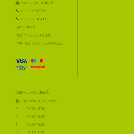
dbdaba@dbdaba.lv
+371 26739266
+371 26136411
SIA "Kongs"
Reģ.nr 43603006320
PVN Reģ.nr LV43603006320
VEIKALS VALMIERĀ:
Rīgas iela 30, Valmiera
P:
10:00-18:30
O:
10:00-18:30
T:
10:00-18:30
C:
10:00-18:30