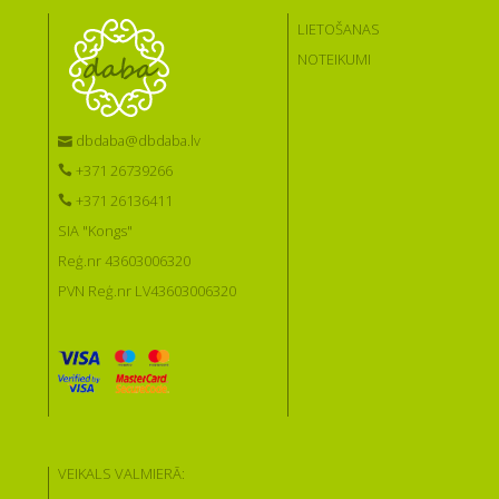
LIETOŠANAS
NOTEIKUMI
dbdaba@dbdaba.lv
+371 26739266
+371 26136411
SIA "Kongs"
Reģ.nr 43603006320
PVN Reģ.nr LV43603006320
VEIKALS VALMIERĀ: