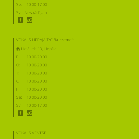
Se:
10:00-17:00
Sv:
Nestrādājam
VEIKALS LIEPĀJĀ T/C "Kurzeme":
Lielā iela 13, Liepāja
P:
10:00-20:00
O:
10:00-20:00
T:
10:00-20:00
C:
10:00-20:00
P:
10:00-20:00
Se:
10:00-20:00
Sv:
10:00-17:00
VEIKALS VENTSPILĪ: