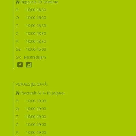
Rīgas iela 30, Valmiera
P:
10:00-18:30
O:
10:00-18:30
T:
10:00-18:30
C:
10:00-18:30
P:
10:00-18:30
Se:
10:00-15:00
Sv:
Nestrādājam
VEIKALS JELGAVĀ:
Pasta iela 51 K-10, Jelgava
P:
10:00-19:00
O:
10:00-19:00
T:
10:00-19:00
C:
10:00-19:00
P:
10:00-19:00