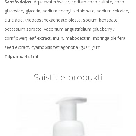
Sastāvdaļas:
Aqua/water/water, sodium coco-sulfate, coco
glucoside, glycerin, sodium cocoyl isethionate, sodium chloride,
citric acid, tridocosahexaenoate oleate, sodium benzoate,
potassium sorbate. Vaccinium angustifolium (blueberry /
cornflower) leaf extract, inulin, maltodextrin, moringa oleifera
seed extract, cyamopsis tetragonoba (guar) gum.
Tilpums:
473 ml
Saistītie produkti