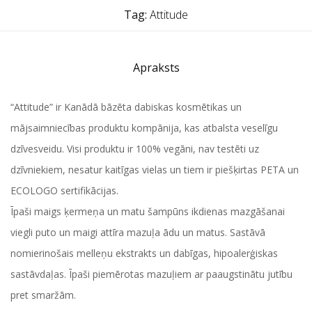
Tag:
Attitude
Apraksts
“Attitude” ir Kanādā bāzēta dabiskas kosmētikas un
mājsaimniecības produktu kompānija, kas atbalsta veselīgu
dzīvesveidu. Visi produktu ir 100% vegāni, nav testēti uz
dzīvniekiem, nesatur kaitīgas vielas un tiem ir piešķirtas PETA un
ECOLOGO sertifikācijas.
Īpaši maigs ķermeņa un matu šampūns ikdienas mazgāšanai
viegli puto un maigi attīra mazuļa ādu un matus. Sastāvā
nomierinošais melleņu ekstrakts un dabīgas, hipoalerģiskas
sastāvdaļas. Īpaši piemērotas mazuļiem ar paaugstinātu jutību
pret smaržām.