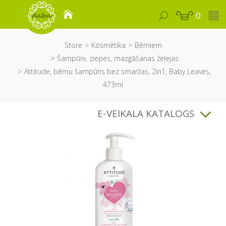
0
Store
Kosmētika
Bērniem
Šampūni, ziepes, mazgāšanas želejas
Attitude, bērnu šampūns bez smaržas, 2in1, Baby Leaves,
473ml
E-VEIKALA KATALOGS