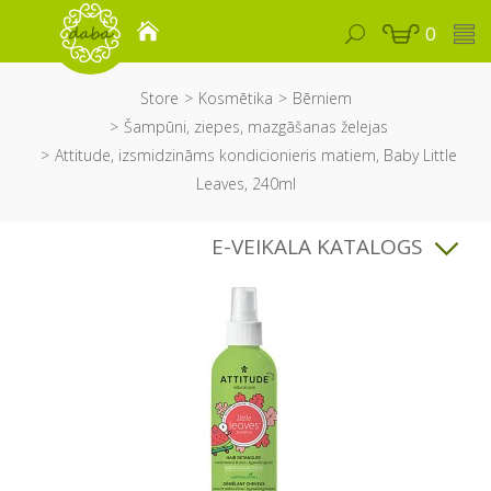
0
Store
Kosmētika
Bērniem
Šampūni, ziepes, mazgāšanas želejas
Attitude, izsmidzināms kondicionieris matiem, Baby Little
Leaves, 240ml
E-VEIKALA KATALOGS