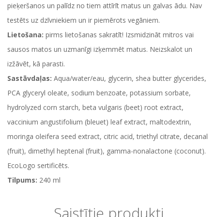
pieķeršanos un palīdz no tiem attīrīt matus un galvas ādu. Nav
testēts uz dzīvniekiem un ir piemērots vegāniem.
Lietošana:
pirms lietošanas sakratīt! Izsmidzināt mitros vai
sausos matos un uzmanīgi izķemmēt matus. Neizskalot un
izžāvēt, kā parasti.
Sastāvdaļas:
Aqua/water/eau, glycerin, shea butter glycerides,
PCA glyceryl oleate, sodium benzoate, potassium sorbate,
hydrolyzed corn starch, beta vulgaris (beet) root extract,
vaccinium angustifolium (bleuet) leaf extract, maltodextrin,
moringa oleifera seed extract, citric acid, triethyl citrate, decanal
(fruit), dimethyl heptenal (fruit), gamma-nonalactone (coconut).
EcoLogo sertificēts.
Tilpums:
240 ml
Saistītie produkti