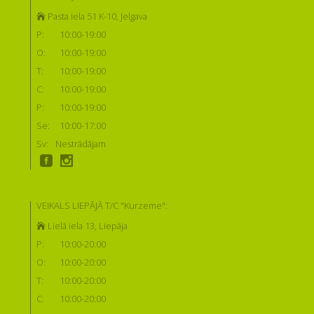
Pasta iela 51 K-10, Jelgava
P:
10:00-19:00
O:
10:00-19:00
T:
10:00-19:00
C:
10:00-19:00
P:
10:00-19:00
Se:
10:00-17:00
Sv:
Nestrādājam
VEIKALS LIEPĀJĀ T/C "Kurzeme":
Lielā iela 13, Liepāja
P:
10:00-20:00
O:
10:00-20:00
T:
10:00-20:00
C:
10:00-20:00