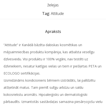
želejas
Tag:
Attitude
Apraksts
“Attitude” ir Kanādā bāzēta dabiskas kosmētikas un
mājsaimniecības produktu kompānija, kas atbalsta veselīgu
dzīvesveidu. Visi produktu ir 100% vegāni, nav testēti uz
dzīvniekiem, nesatur kaitīgas vielas un tiem ir piešķirtas PETA un
ECOLOGO sertifikācijas.
Izsmidzināms kondicionieris bērniem izstrādāts, lai palīdzētu
atšķetināt matus. Tam piemīt sulīgu arbūzu un saldu
kokosriekstu aromāts. Hipoalerģisks un dermatoloģiski
pārbaudīts. Izmantotās sastāvdaļas samazina piesārņojošu vielu