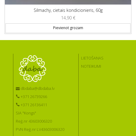
Silmachy, cietais kondicionieris, 60g
14,90
€
Pievienot grozam
LIETOŠANAS
NOTEIKUMI
dbdaba@dbdaba.lv
+371 26739266
+371 26136411
SIA "Kongs"
Reģ.nr 43603006320
PVN Reģ.nr LV43603006320