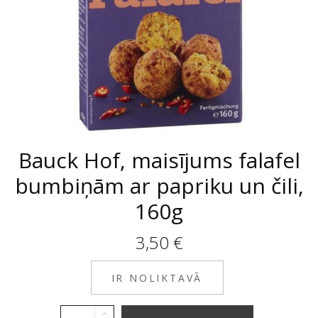
Bauck Hof, maisījums falafel
bumbiņām ar papriku un čili,
160g
3,50
€
IR NOLIKTAVĀ