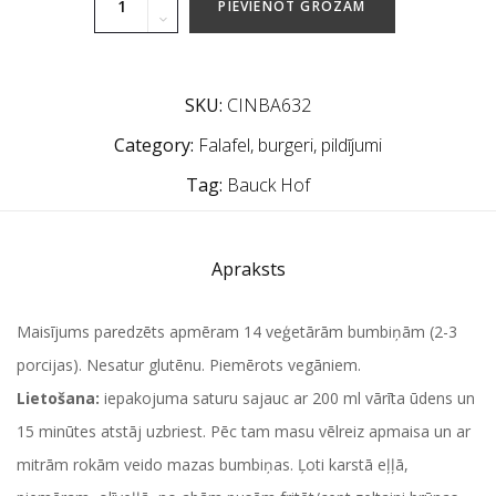
PIEVIENOT GROZAM
SKU:
CINBA632
Category:
Falafel, burgeri, pildījumi
Tag:
Bauck Hof
Apraksts
Maisījums paredzēts apmēram 14 veģetārām bumbiņām (2-3
porcijas). Nesatur glutēnu. Piemērots vegāniem.
Lietošana:
iepakojuma saturu sajauc ar 200 ml vārīta ūdens un
15 minūtes atstāj uzbriest. Pēc tam masu vēlreiz apmaisa un ar
mitrām rokām veido mazas bumbiņas. Ļoti karstā eļļā,