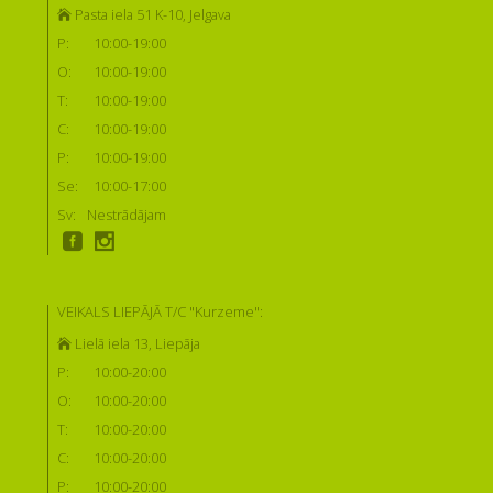
Pasta iela 51 K-10, Jelgava
P:
10:00-19:00
O:
10:00-19:00
T:
10:00-19:00
C:
10:00-19:00
P:
10:00-19:00
Se:
10:00-17:00
Sv:
Nestrādājam
VEIKALS LIEPĀJĀ T/C "Kurzeme":
Lielā iela 13, Liepāja
P:
10:00-20:00
O:
10:00-20:00
T:
10:00-20:00
C:
10:00-20:00
P:
10:00-20:00