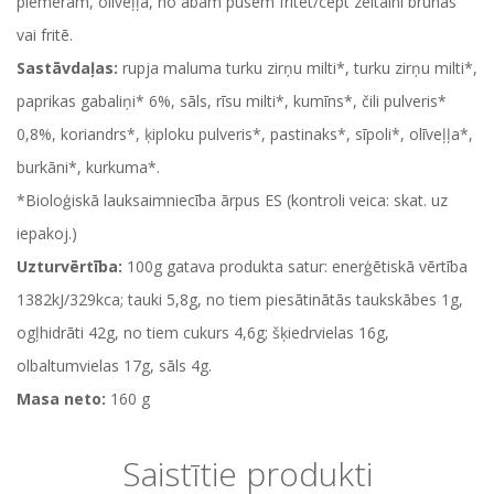
piemēram, olīveļļā, no abām pusēm fritēt/cept zeltaini brūnas
vai fritē.
Sastāvdaļas:
rupja maluma turku zirņu milti*, turku zirņu milti*,
paprikas gabaliņi* 6%, sāls, rīsu milti*, kumīns*, čili pulveris*
0,8%, koriandrs*, ķiploku pulveris*, pastinaks*, sīpoli*, olīveļļa*,
burkāni*, kurkuma*.
*Bioloģiskā lauksaimniecība ārpus ES (kontroli veica: skat. uz
iepakoj.)
Uzturvērtība:
100g gatava produkta satur: enerģētiskā vērtība
1382kJ/329kca; tauki 5,8g, no tiem piesātinātās taukskābes 1g,
ogļhidrāti 42g, no tiem cukurs 4,6g; šķiedrvielas 16g,
olbaltumvielas 17g, sāls 4g.
Masa neto:
160 g
Saistītie produkti