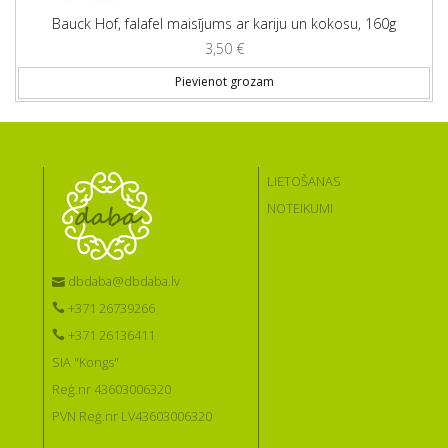
Bauck Hof, falafel maisījums ar kariju un kokosu, 160g
3,50
€
Pievienot grozam
LIETOŠANAS
NOTEIKUMI
dbdaba@dbdaba.lv
+371 26739266
+371 26136411
SIA "Kongs"
Reģ.nr 43603006320
PVN Reģ.nr LV43603006320