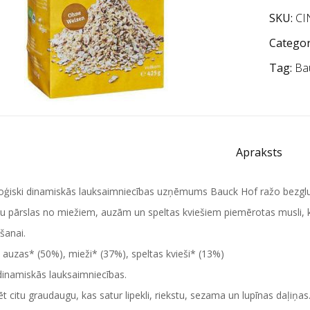
SKU:
CI
Categor
Tag:
Ba
Apraksts
loģiski dinamiskās lauksaimniecības uzņēmums Bauck Hof ražo bezgl
u pārslas no miežiem, auzām un speltas kviešiem piemērotas musli, k
šanai.
:
auzas* (50%), mieži* (37%), speltas kvieši* (13%)
inamiskās lauksaimniecības.
ēt citu graudaugu, kas satur lipekli, riekstu, sezama un lupīnas daļiņas