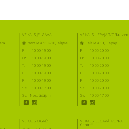
VEIKALS JELGAVĀ:
VEIKALS LIEPĀJĀ T/C "Kurzem
era
Pasta iela 51 K-10, Jelgava
Lielā iela 13, Liepāja
P:
10:00-19:00
P:
10:00-20:00
O:
10:00-19:00
O:
10:00-20:00
T:
10:00-19:00
T:
10:00-20:00
C:
10:00-19:00
C:
10:00-20:00
P:
10:00-19:00
P:
10:00-20:00
Se:
10:00-17:00
Se:
10:00-20:00
Sv:
Nestrādājam
Sv:
10:00-17:00
VEIKALS OGRĒ:
VEIKALS JELGAVĀ T/C "RAF
Centrs":