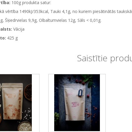
tība:
100g produkta satur:
kā vērtība 1490kJ/353kcal,
Tauki 4,1g,
no kuriem piesātinātās tauksk
3g,
Šķiedrvielas
9,9g,
Olbaltumvielas
12g,
Sāls
< 0,01g.
alsts:
Vācija
to:
425 g
Saistītie prod