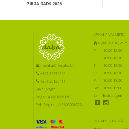
ZIRGA GADS 2026
VEIKALS VALMIERĀ:
Rīgas iela 30, Valmi
P:
10:00-18:30
O:
10:00-18:30
T:
10:00-18:30
dbdaba@dbdaba.lv
C:
10:00-18:30
+371 26739266
P:
10:00-18:30
+371 26136411
Se:
10:00-15:00
SIA "Kongs"
Sv:
Nestrādājam
Reģ.nr 43603006320
PVN Reģ.nr LV43603006320
VEIKALS TUKUMĀ