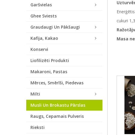
Uzturvēr
Garšvielas
Enerģētis
Ghee Sviests
cukuri
1,
Graudaugi Un Pākšaugi
Ražotājv
Kafija, Kakao
Masa ne
Konservi
Liofilizēti Produkti
Makaroni, Pastas
Mērces, Smērīši, Piedevas
Milti
Musli Un Brokastu Pārslas
Raugs, Cepamais Pulveris
Rieksti