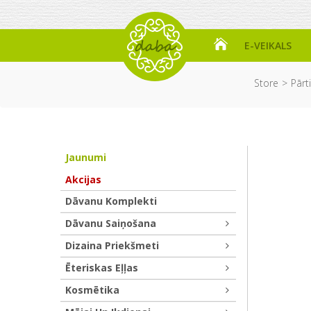
E-VEIKALS
Store
Pārt
Jaunumi
Akcijas
Dāvanu Komplekti
Dāvanu Saiņošana
Dizaina Priekšmeti
Ēteriskas Eļļas
Kosmētika