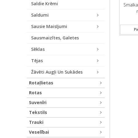
Saldie Krēmi
Smalkai
Saldumi
Sausie Maisījumi
Pi
Sausmaizītes, Galetes
Sēklas
Tējas
Žāvēti Augļi Un Sukādes
Rotaļlietas
Rotas
Suvenīri
Tekstils
Trauki
Veselībai