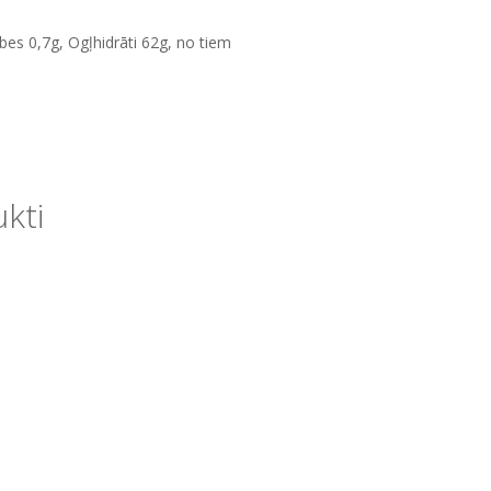
ābes
0,7g,
Ogļhidrāti 62g,
no tiem
ukti