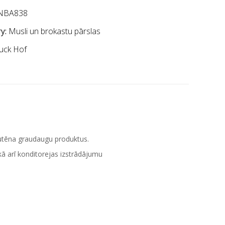
NBA838
y:
Musli un brokastu pārslas
uck Hof
utēna graudaugu produktus.
ā arī konditorejas izstrādājumu
.