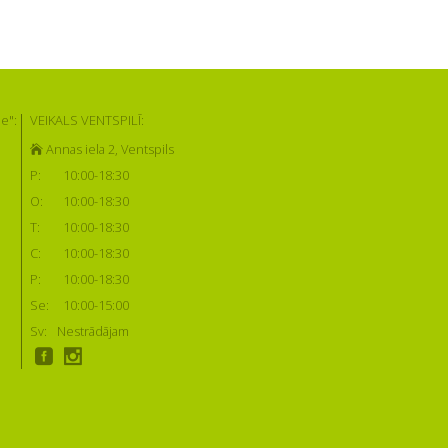
e":
VEIKALS VENTSPILĪ:
Annas iela 2, Ventspils
P:
10:00-18:30
O:
10:00-18:30
T:
10:00-18:30
C:
10:00-18:30
P:
10:00-18:30
Se:
10:00-15:00
Sv:
Nestrādājam