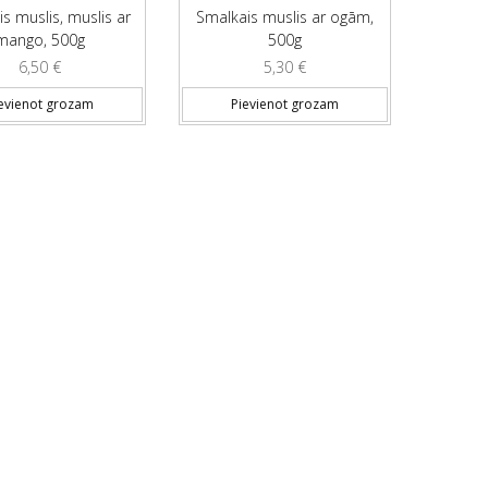
s muslis, muslis ar
Smalkais muslis ar ogām,
mango, 500g
500g
6,50
€
5,30
€
evienot grozam
Pievienot grozam