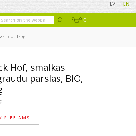
LV
EN
0
as, BIO, 425g
ck Hof, smalkās
graudu pārslas, BIO,
g
€
V PIEEJAMS