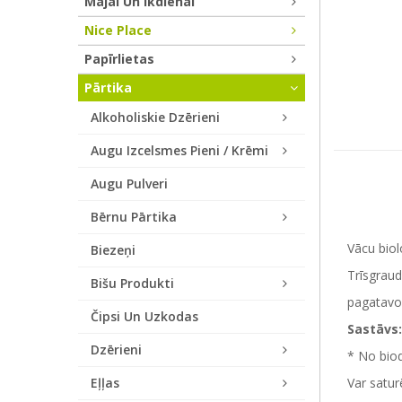
Mājai Un Ikdienai
Nice Place
Papīrlietas
Pārtika
Alkoholiskie Dzērieni
Augu Izcelsmes Pieni / Krēmi
Augu Pulveri
Bērnu Pārtika
Vācu bio
Biezeņi
Trīsgraud
Bišu Produkti
pagatavo
Čipsi Un Uzkodas
Sastāvs
Dzērieni
* No biod
Eļļas
Var satur