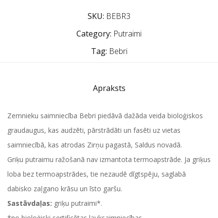
SKU:
BEBR3
Category:
Putraimi
Tag:
Bebri
Apraksts
Zemnieku saimniecība Bebri piedāvā dažāda veida bioloģiskos
graudaugus, kas audzēti, pārstrādāti un fasēti uz vietas
saimniecībā, kas atrodas Zirņu pagastā, Saldus novadā.
Griķu putraimu ražošanā nav izmantota termoapstrāde. Ja griķus
loba bez termoapstrādes, tie nezaudē dīgtspēju, saglabā
dabisko zaļgano krāsu un īsto garšu.
Sastāvdaļas:
griķu putraimi*.
*no bioloģiski sertificētas lauksaimniecības.