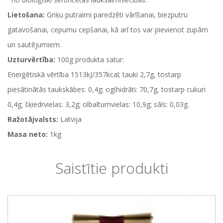
Lietošana:
Griķu putraimi paredzēti vārīšanai, biezputru
gatavošanai, cepumu cepšanai, kā arī tos var pievienot zupām
un sautējumiem.
Uzturvērtība:
100g produkta satur:
Enerģētiskā vērtība 1513kJ/357kcal; tauki 2,7g, tostarp
piesātinātās taukskābes: 0,4g; ogļhidrāti: 70,7g, tostarp cukuri
0,4g; šķiedrvielas: 3,2g; olbaltumvielas: 10,9g; sāls: 0,03g.
Ražotājvalsts:
Latvija
Masa neto:
1kg
Saistītie produkti