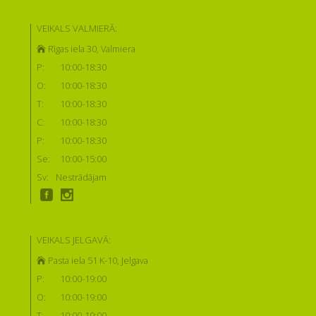
VEIKALS VALMIERĀ:
Rīgas iela 30, Valmiera
P:
10:00-18:30
O:
10:00-18:30
T:
10:00-18:30
C:
10:00-18:30
P:
10:00-18:30
Se:
10:00-15:00
Sv:
Nestrādājam
VEIKALS JELGAVĀ:
Pasta iela 51 K-10, Jelgava
P:
10:00-19:00
O:
10:00-19:00
T:
10:00-19:00