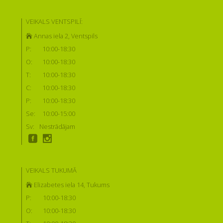
VEIKALS VENTSPILĪ:
Annas iela 2, Ventspils
P:
10:00-18:30
O:
10:00-18:30
T:
10:00-18:30
C:
10:00-18:30
P:
10:00-18:30
Se:
10:00-15:00
Sv:
Nestrādājam
VEIKALS TUKUMĀ
Elizabetes iela 14, Tukums
P:
10:00-18:30
O:
10:00-18:30