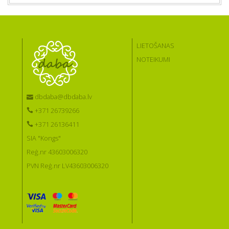
LIETOŠANAS
NOTEIKUMI
dbdaba@dbdaba.lv
+371 26739266
+371 26136411
SIA "Kongs"
Reģ.nr 43603006320
PVN Reģ.nr LV43603006320