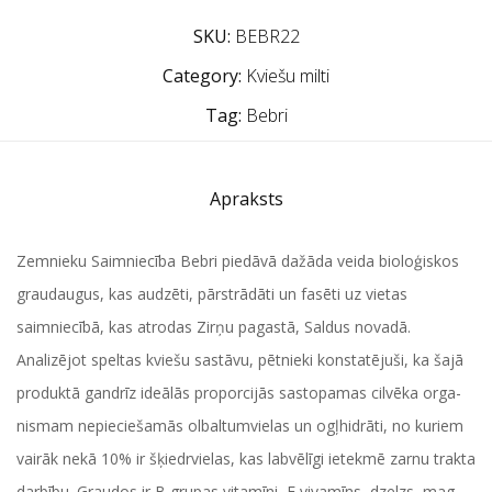
SKU:
BEBR22
Category:
Kviešu milti
Tag:
Bebri
Apraksts
Zemnieku Saimniecība Bebri piedāvā dažāda veida bioloģiskos
graudaugus, kas audzēti, pārstrādāti un fasēti uz vietas
saimniecībā, kas atrodas Zirņu pagastā, Saldus novadā.
Ana­li­zē­jot speltas kvie­šu sa­stā­vu, pēt­nie­ki kon­sta­tē­ju­ši, ka ša­jā
pro­duk­tā gan­drīz ide­ālās pro­por­ci­jās sa­sto­pa­mas cil­vē­ka or­ga­
nis­mam ne­pie­cie­ša­mās ol­bal­tum­vie­las un ogļ­hid­rā­ti, no ku­riem
vai­rāk ne­kā 10% ir šķiedr­vie­las, kas lab­vē­lī­gi ie­tek­mē zar­nu trak­ta
dar­bī­bu. Grau­dos ir B gru­pas vi­ta­mī­ni, E vi­va­mīns, dzelzs, mag­