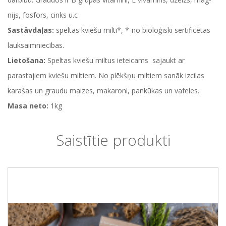
nijs, fos­fors, cinks u.c
Sastāvdaļas:
speltas kviešu milti*, *-no bioloģiski sertificētas
lauksaimniecības.
Lietošana:
Speltas kviešu miltus ieteicams sajaukt ar
parastajiem kviešu miltiem. No plēkšņu miltiem sanāk izcilas
karašas un graudu maizes, makaroni, pankūkas un vafeles.
Masa neto:
1kg
Saistītie produkti