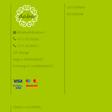
LIETOŠANAS
NOTEIKUMI
dbdaba@dbdaba.lv
+371 26739266
+371 26136411
SIA "Kongs"
Reģ.nr 43603006320
PVN Reģ.nr LV43603006320
VEIKALS VALMIERĀ: