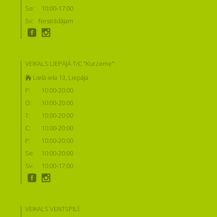
Se:
10:00-17:00
Sv:
Nestrādājam
VEIKALS LIEPĀJĀ T/C "Kurzeme":
Lielā iela 13, Liepāja
P:
10:00-20:00
O:
10:00-20:00
T:
10:00-20:00
C:
10:00-20:00
P:
10:00-20:00
Se:
10:00-20:00
Sv:
10:00-17:00
VEIKALS VENTSPILĪ: