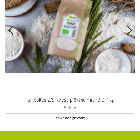
Kaņepītes Z/S, kviešu plēkšņu milti, BIO, 1kg
5,20
€
Pievienot grozam