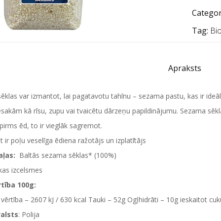
Categor
Tag:
Bio
Apraksts
klas var izmantot, lai pagatavotu tahīnu – sezama pastu, kas ir ideā
esakām kā rīsu, zupu vai tvaicētu dārzeņu papildinājumu. Sezama sēklas
irms ēd, to ir vieglāk sagremot.
t ir poļu veselīga ēdiena ražotājs un izplatītājs
aļas:
Baltās sezama sēklas* (100%)
kas izcelsmes
tība 100g:
 vērtība – 2607 kJ / 630 kcal Tauki – 52g Ogļhidrāti – 10g ieskaitot cu
alsts
: Polija