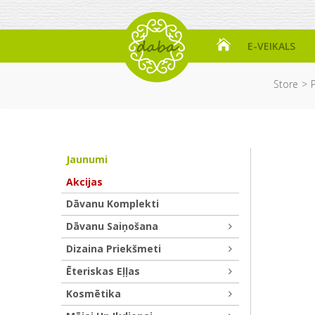
E-VEIKALS
Store
P
Jaunumi
Akcijas
Dāvanu Komplekti
Dāvanu Saiņošana
Dizaina Priekšmeti
Ēteriskas Eļļas
Kosmētika