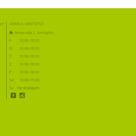
e":
VEIKALS VENTSPILĪ:
Annas iela 2, Ventspils
P:
10:00-18:30
O:
10:00-18:30
T:
10:00-18:30
C:
10:00-18:30
P:
10:00-18:30
Se:
10:00-15:00
Sv:
Nestrādājam