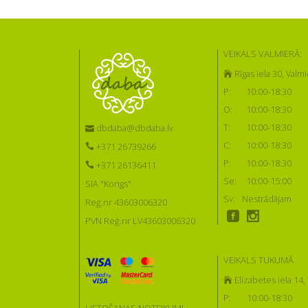
VEIKALS VALMIERĀ:
Rīgas iela 30, Valmi
P:
10:00-18:30
O:
10:00-18:30
T:
10:00-18:30
dbdaba@dbdaba.lv
C:
10:00-18:30
+371 26739266
P:
10:00-18:30
+371 26136411
Se:
10:00-15:00
SIA "Kongs"
Sv:
Nestrādājam
Reģ.nr 43603006320
PVN Reģ.nr LV43603006320
VEIKALS TUKUMĀ
Elizabetes iela 14
P:
10:00-18:30