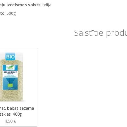
ļu izcelsmes valsts
:Indija
to
: 500g
Saistītie prod
net, baltās sezama
sēklas, 400g
4,50
€