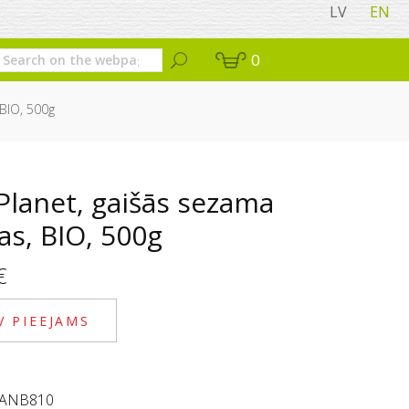
LV
EN
0
 BIO, 500g
Planet, gaišās sezama
as, BIO, 500g
€
V PIEEJAMS
ANB810