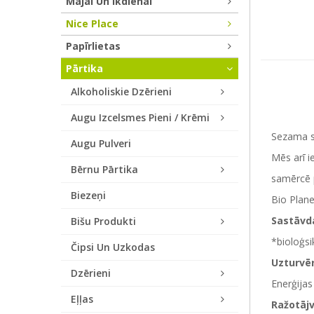
Mājai Un Ikdienai
Nice Place
Papīrlietas
Pārtika
Alkoholiskie Dzērieni
Augu Izcelsmes Pieni / Krēmi
Sezama sē
Augu Pulveri
Mēs arī i
Bērnu Pārtika
samērcē p
Biezeņi
Bio Plane
Sastāvd
Bišu Produkti
*bioloģsi
Čipsi Un Uzkodas
Uzturvēr
Dzērieni
Enerģijas
Eļļas
Ražotājv