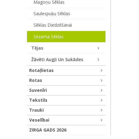
Magoņu Sēklas
Saulespuķu Sēklas
Sēklas Diedzēšanai
Sezama Sēklas
Tējas
Žāvēti Augļi Un Sukādes
Rotaļlietas
Rotas
Suvenīri
Tekstils
Trauki
Veselībai
ZIRGA GADS 2026