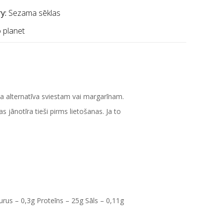
y:
Sezama sēklas
 planet
la alternatīva sviestam vai margarīnam.
 jānotīra tieši pirms lietošanas. Ja to
kurus – 0,3g Proteīns – 25g Sāls – 0,11g