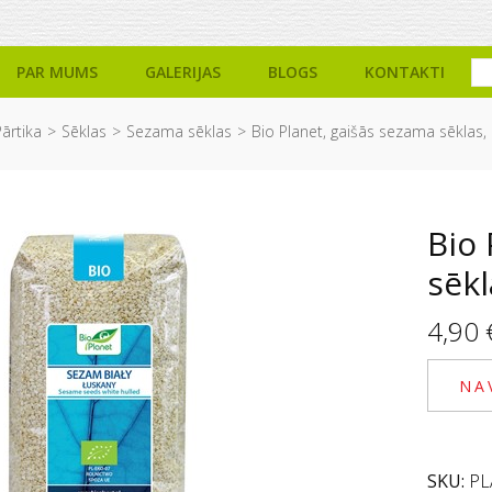
PAR MUMS
GALERIJAS
BLOGS
KONTAKTI
ārtika
Sēklas
Sezama sēklas
Bio Planet, gaišās sezama sēklas,
Bio 
sēkl
4,90
NA
SKU:
PL