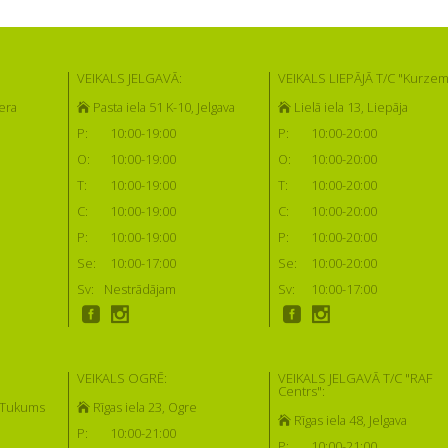
VEIKALS JELGAVĀ:
VEIKALS LIEPĀJĀ T/C "Kurzem
era
Pasta iela 51 K-10, Jelgava
Lielā iela 13, Liepāja
P:
10:00-19:00
P:
10:00-20:00
O:
10:00-19:00
O:
10:00-20:00
T:
10:00-19:00
T:
10:00-20:00
C:
10:00-19:00
C:
10:00-20:00
P:
10:00-19:00
P:
10:00-20:00
Se:
10:00-17:00
Se:
10:00-20:00
Sv:
Nestrādājam
Sv:
10:00-17:00
VEIKALS OGRĒ:
VEIKALS JELGAVĀ T/C "RAF
Centrs":
, Tukums
Rīgas iela 23, Ogre
Rīgas iela 48, Jelgava
P:
10:00-21:00
P:
10:00-21:00