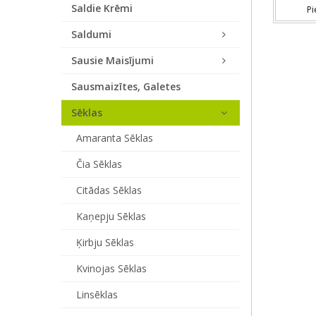
Saldie Krēmi
Pi
Saldumi
Sausie Maisījumi
Sausmaizītes, Galetes
Sēklas
Amaranta Sēklas
Čia Sēklas
Citādas Sēklas
Kaņepju Sēklas
Ķirbju Sēklas
Kvinojas Sēklas
Linsēklas