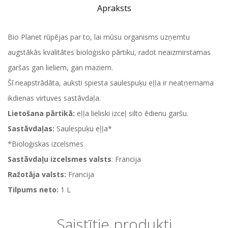
Apraksts
Bio Planet rūpējas par to, lai mūsu organisms uzņemtu
augstākās kvalitātes bioloģisko pārtiku, radot neaizmirstamas
garšas gan lieliem, gan maziem.
Šī neapstrādāta, auksti spiesta saulespuķu eļļa ir neatņemama
ikdienas virtuves sastāvdaļa.
Lietošana pārtikā:
eļļa lieliski izceļ silto ēdienu garšu.
Sastāvdaļas:
Saulespuķu eļļa*
*Bioloģiskas izcelsmes
Sastāvdaļu izcelsmes valsts
: Francija
Ražotāja valsts:
Francija
Tilpums neto:
1 L
Saistītie produkti