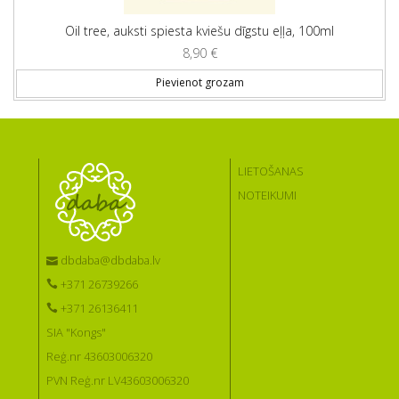
Oil tree, auksti spiesta kviešu dīgstu eļļa, 100ml
8,90
€
Pievienot grozam
LIETOŠANAS
NOTEIKUMI
dbdaba@dbdaba.lv
+371 26739266
+371 26136411
SIA "Kongs"
Reģ.nr 43603006320
PVN Reģ.nr LV43603006320