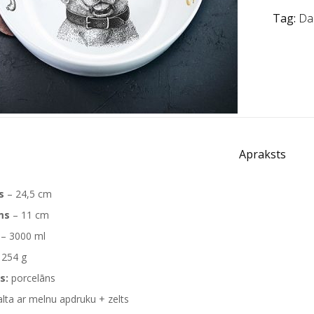
Tag:
Da
Apraksts
s
– 24,5 cm
ms
– 11 cm
– 3000 ml
1254 g
s:
porcelāns
lta ar melnu apdruku + zelts