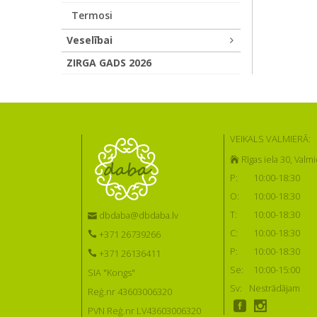
Termosi
Veselībai
ZIRGA GADS 2026
VEIKALS VALMIERĀ:
Rīgas iela 30, Valmi
P:
10:00-18:30
O:
10:00-18:30
T:
10:00-18:30
dbdaba@dbdaba.lv
C:
10:00-18:30
+371 26739266
P:
10:00-18:30
+371 26136411
Se:
10:00-15:00
SIA "Kongs"
Sv:
Nestrādājam
Reģ.nr 43603006320
PVN Reģ.nr LV43603006320