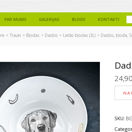
PAR MUMS
GALERIJAS
BLOGS
KONTAKTI
ore
Trauki
Bļodas
Dadzis
Lielās bļodas (3L)
Dadzis, bļoda, 
Dadz
24,9
NA
SKU:
BG
Categor