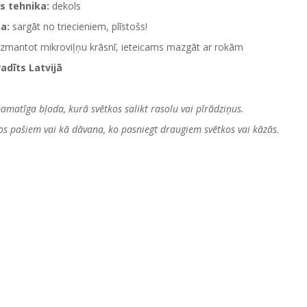
s tehnika:
dekols
na:
sargāt no triecieniem, plīstošs!
izmantot mikroviļņu krāsnī, ieteicams mazgāt ar rokām
radīts Latvijā
pamatīga bļoda, kurā svētkos salikt rasolu vai pīrādziņus.
os pašiem vai kā dāvana, ko pasniegt draugiem svētkos vai kāzās.