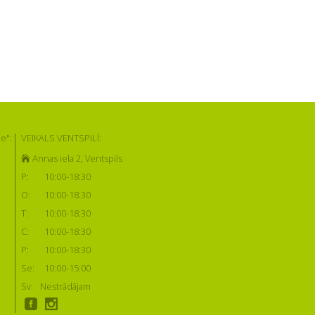
e":
VEIKALS VENTSPILĪ:
Annas iela 2, Ventspils
P:
10:00-18:30
O:
10:00-18:30
T:
10:00-18:30
C:
10:00-18:30
P:
10:00-18:30
Se:
10:00-15:00
Sv:
Nestrādājam