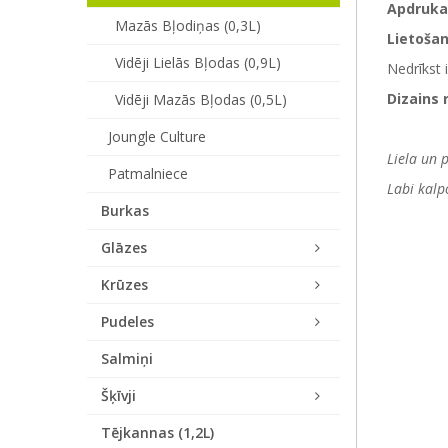
Apdruka
Mazās Bļodiņas (0,3L)
Lietoša
Vidēji Lielās Bļodas (0,9L)
Nedrīkst 
Dizains 
Vidēji Mazās Bļodas (0,5L)
Joungle Culture
Liela un 
Patmalniece
Labi kalp
Burkas
Glāzes
Krūzes
Pudeles
Salmiņi
Šķīvji
Tējkannas (1,2L)