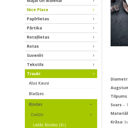
Mājai Un Ikdienai
Nice Place
Papīrlietas
Pārtika
Rotaļlietas
Rotas
Suvenīri
Tekstils
Trauki
Diametr
Alus Kausi
Augstu
Blašķes
Tilpums
Bļodas
Svars
– 
Materiāl
Dadzis
Krāsa:
ba
Lielās Bļodas (3L)