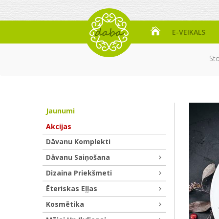
E-VEIKALS
St
Jaunumi
Akcijas
Dāvanu Komplekti
Dāvanu Saiņošana
Dizaina Priekšmeti
Ēteriskas Eļļas
Kosmētika