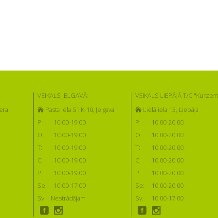
VEIKALS JELGAVĀ:
VEIKALS LIEPĀJĀ T/C "Kurzem
era
Pasta iela 51 K-10, Jelgava
Lielā iela 13, Liepāja
P:
10:00-19:00
P:
10:00-20:00
O:
10:00-19:00
O:
10:00-20:00
T:
10:00-19:00
T:
10:00-20:00
C:
10:00-19:00
C:
10:00-20:00
P:
10:00-19:00
P:
10:00-20:00
Se:
10:00-17:00
Se:
10:00-20:00
Sv:
Nestrādājam
Sv:
10:00-17:00