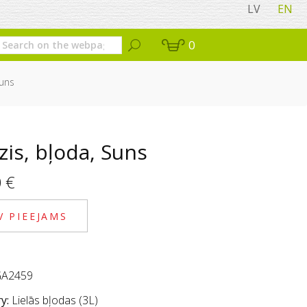
LV
EN
0
Suns
is, bļoda, Suns
0
€
V PIEEJAMS
A2459
y:
Lielās bļodas (3L)