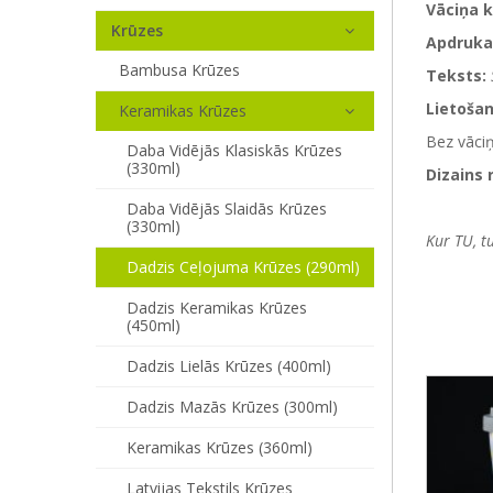
Vāciņa k
Krūzes
Apdruka
Bambusa Krūzes
Teksts:
Lietošan
Keramikas Krūzes
Bez vāci
Daba Vidējās Klasiskās Krūzes
(330ml)
Dizains 
Daba Vidējās Slaidās Krūzes
(330ml)
Kur TU, t
Dadzis Ceļojuma Krūzes (290ml)
Dadzis Keramikas Krūzes
(450ml)
Dadzis Lielās Krūzes (400ml)
Dadzis Mazās Krūzes (300ml)
Keramikas Krūzes (360ml)
Latvijas Tekstils Krūzes