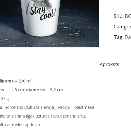
SKU:
BG
Categor
Tag:
Da
Apraksts
tilpums
– 290 ml
ms
– 14,3 cm;
diametrs
– 9,2 cm
407 g
s:
porcelāns (dubultā sieniņa), vāciņš – plastmasa
bultā sieniņa ilgāk uzturēs tavu dzērienu siltu.
lta ar melnu apdruku