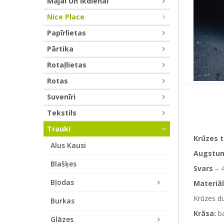
Mājai Un Ikdienai
Nice Place
Papīrlietas
Pārtika
Rotaļlietas
Rotas
Suvenīri
Tekstils
Trauki
Krūzes 
Alus Kausi
Augstu
Blašķes
Svars
– 
Bļodas
Materiāl
Krūzes du
Burkas
Krāsa:
ba
Glāzes