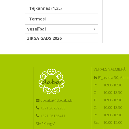
Tējkannas (1,2L)
Termosi
Veselībai
ZIRGA GADS 2026
VEIKALS VALMIERĀ:
Rīgas iela 30, Valmi
P:
10:00-18:30
O:
10:00-18:30
T:
10:00-18:30
dbdaba@dbdaba.lv
C:
10:00-18:30
+371 26739266
P:
10:00-18:30
+371 26136411
Se:
10:00-15:00
SIA "Kongs"