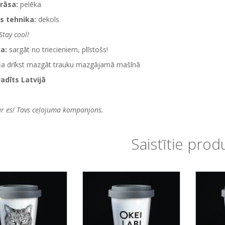
rāsa:
pelēka
s tehnika:
dekols
Stay cool!
a:
sargāt no triecieniem, plīstošs!
ņa drīkst mazgāt trauku mazgājamā mašīnā
radīts Latvijā
ur es! Tavs ceļojuma kompanjons.
Saistītie prod