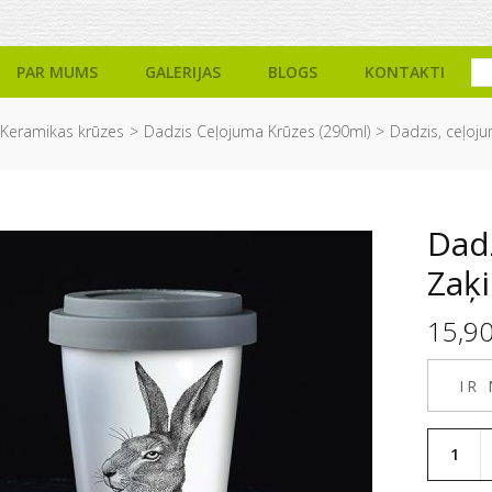
PAR MUMS
GALERIJAS
BLOGS
KONTAKTI
Keramikas krūzes
Dadzis Ceļojuma Krūzes (290ml)
Dadzis, ceļoju
Dadz
Zaķi
15,9
IR