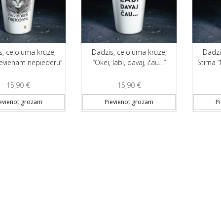
s, ceļojuma krūze,
Dadzis, ceļojuma krūze,
Dadzi
Nevienam nepiederu”
“Okei, labi, davaj, čau…”
Stirna “
15,90
€
15,90
€
evienot grozam
Pievienot grozam
P