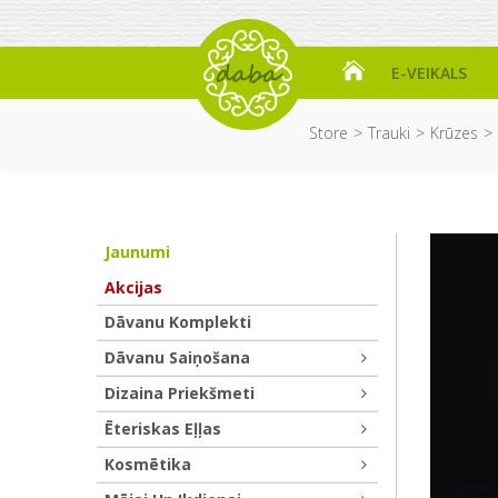
E-VEIKALS
Store
Trauki
Krūzes
Jaunumi
Akcijas
Dāvanu Komplekti
Dāvanu Saiņošana
Dizaina Priekšmeti
Ēteriskas Eļļas
Kosmētika