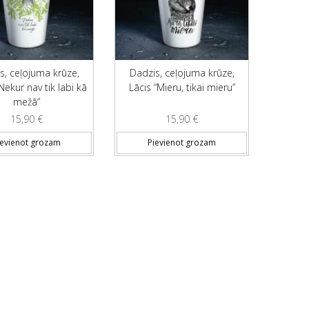
s, ceļojuma krūze,
Dadzis, ceļojuma krūze,
Nekur nav tik labi kā
Lācis “Mieru, tikai mieru”
mežā”
15,90
€
15,90
€
ievienot grozam
Pievienot grozam