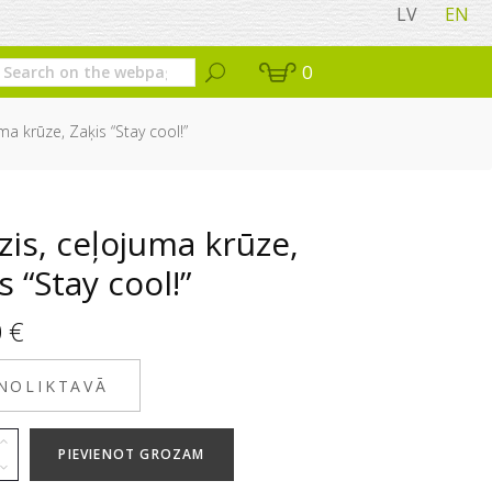
LV
EN
0
ma krūze, Zaķis “Stay cool!”
is, ceļojuma krūze,
s “Stay cool!”
0
€
 NOLIKTAVĀ
PIEVIENOT GROZAM