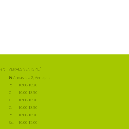
e":
VEIKALS VENTSPILĪ:
Annas iela 2, Ventspils
P:
10:00-18:30
O:
10:00-18:30
T:
10:00-18:30
C:
10:00-18:30
P:
10:00-18:30
Se:
10:00-15:00