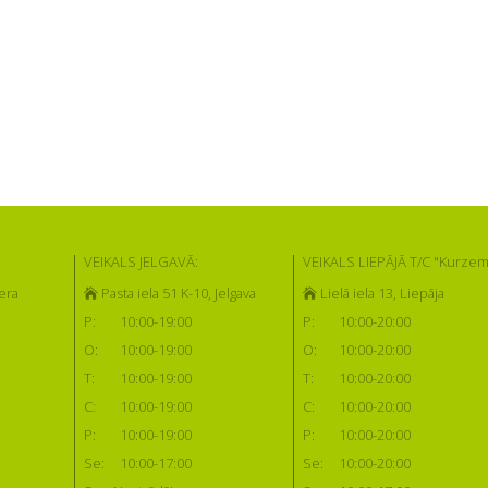
VEIKALS JELGAVĀ:
VEIKALS LIEPĀJĀ T/C "Kurzem
era
Pasta iela 51 K-10, Jelgava
Lielā iela 13, Liepāja
P:
10:00-19:00
P:
10:00-20:00
O:
10:00-19:00
O:
10:00-20:00
T:
10:00-19:00
T:
10:00-20:00
C:
10:00-19:00
C:
10:00-20:00
P:
10:00-19:00
P:
10:00-20:00
Se:
10:00-17:00
Se:
10:00-20:00