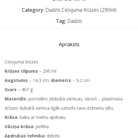
Category:
Dadzis Ceļojuma Krūzes (290ml)
Tag:
Dadzis
Apraksts
Ceļojuma krūzes
Krūzes tilpums
– 290 ml
Augstums
– 14,3 cm;
diametrs
– 9,2 cm
Svars
– 407 g
Materiāls:
porcelāns (dubultā sieniņa), vāciņš – plastmasa
Krūzes dubultā sieniņa ilgāk uzturēs tavu dzērienu siltu.
Krāsa:
balta ar melnu apdruku
Vāciņa krāsa:
pelēka
Apdrukas tehnika:
dekols