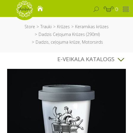
0
Store
Trauki
Krūzes
Keramikas krūzes
Dadzis Ceļojuma Krūzes (290ml)
Dadzis, ceļojuma krūze, Motorsirds
E-VEIKALA KATALOGS