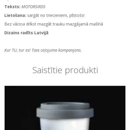
Teksts:
MOTORSIRDS
Lietošana:
sargāt no triecieniem, plīstošs!
Bez vāciņa drīkst mazgāt trauku mazgājamā mašīnā
Dizains radīts Latvijā
Kur TU, tur es! Tavs ceļojuma kompanjons.
Saistītie produkti