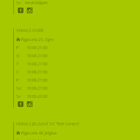
Sv:
Nestrādājam
VEIKALS OGRĒ:
Rīgas iela 23, Ogre
P:
10:00-21:00
O:
10:00-21:00
T:
10:00-21:00
C:
10:00-21:00
P:
10:00-21:00
Se:
10:00-21:00
Sv:
10:00-20:00
VEIKALS JELGAVĀ T/C "RAF Centrs":
Rīgas iela 48, Jelgava