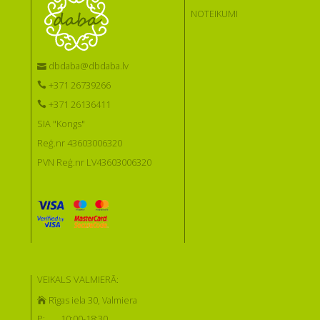
NOTEIKUMI
dbdaba@dbdaba.lv
+371 26739266
+371 26136411
SIA "Kongs"
Reģ.nr 43603006320
PVN Reģ.nr LV43603006320
VEIKALS VALMIERĀ:
Rīgas iela 30, Valmiera
P:
10:00-18:30