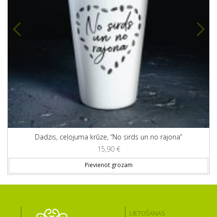
Dadzis, ceļojuma krūze, “No sirds un no rajona”
15,90
€
Pievienot grozam
LIETOŠANAS