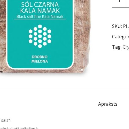
SKU:
PL
Categor
Tag:
Cry
Apraksts
sāls*.
ioloģiskajā ražošanā.