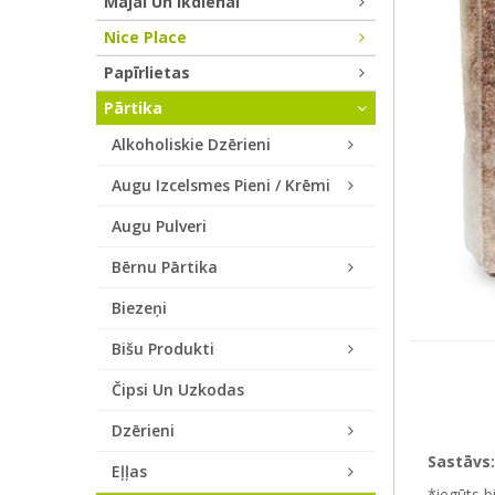
Mājai Un Ikdienai
Nice Place
Papīrlietas
Pārtika
Alkoholiskie Dzērieni
Augu Izcelsmes Pieni / Krēmi
Augu Pulveri
Bērnu Pārtika
Biezeņi
Bišu Produkti
Čipsi Un Uzkodas
Dzērieni
Sastāvs:
Eļļas
*iegūts b