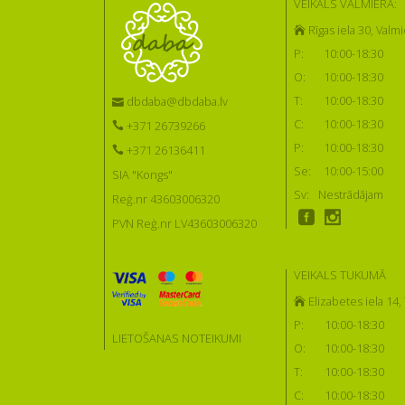
VEIKALS VALMIERĀ:
Rīgas iela 30, Valmi
P:
10:00-18:30
O:
10:00-18:30
T:
10:00-18:30
dbdaba@dbdaba.lv
C:
10:00-18:30
+371 26739266
P:
10:00-18:30
+371 26136411
Se:
10:00-15:00
SIA "Kongs"
Sv:
Nestrādājam
Reģ.nr 43603006320
PVN Reģ.nr LV43603006320
VEIKALS TUKUMĀ
Elizabetes iela 14
P:
10:00-18:30
LIETOŠANAS NOTEIKUMI
O:
10:00-18:30
T:
10:00-18:30
C:
10:00-18:30