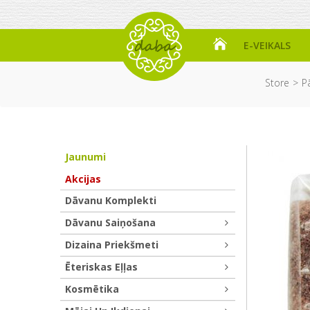
E-VEIKALS
Store
P
Jaunumi
Akcijas
Dāvanu Komplekti
Dāvanu Saiņošana
Dizaina Priekšmeti
Ēteriskas Eļļas
Kosmētika