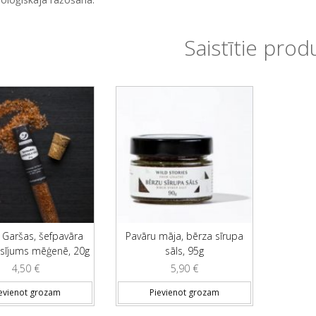
Saistītie prod
Garšas, šefpavāra
Pavāru māja, bērza sīrupa
isījums mēģenē, 20g
sāls, 95g
4,50
€
5,90
€
evienot grozam
Pievienot grozam