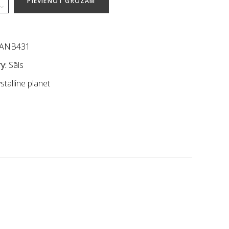
PIEVIENOT GROZAM
ANB431
y:
Sāls
stalline planet