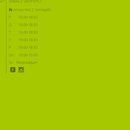
e":
VEIKALS VENTSPILĪ:
Annas iela 2, Ventspils
P:
10:00-18:30
O:
10:00-18:30
T:
10:00-18:30
C:
10:00-18:30
P:
10:00-18:30
Se:
10:00-15:00
Sv:
Nestrādājam