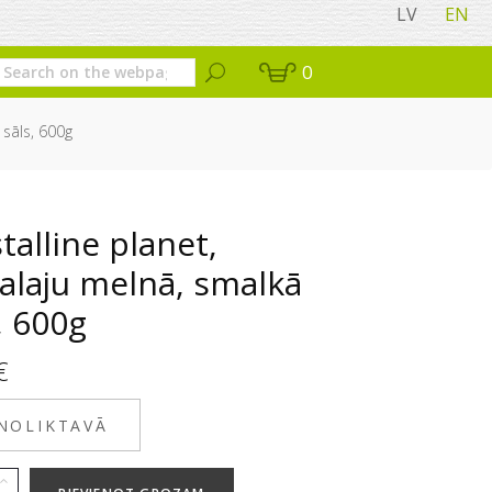
LV
EN
0
 sāls, 600g
talline planet,
alaju melnā, smalkā
, 600g
€
 NOLIKTAVĀ