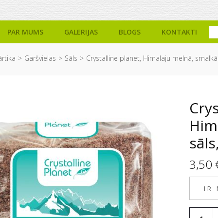
PAR MUMS
GALERIJAS
BLOGS
KONTAKTI
ārtika
Garšvielas
Sāls
Crystalline planet, Himalaju melnā, smalkā
Crys
Him
sāls
3,50
IR