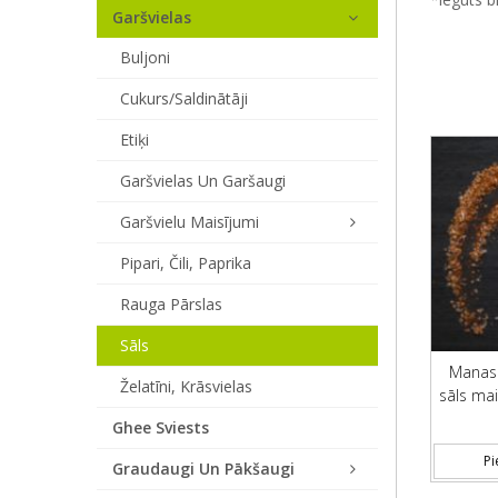
Garšvielas
Buljoni
Cukurs/saldinātāji
Etiķi
Garšvielas Un Garšaugi
Garšvielu Maisījumi
Pipari, Čili, Paprika
Rauga Pārslas
Sāls
Manas 
Želatīni, Krāsvielas
sāls ma
Ghee Sviests
Pi
Graudaugi Un Pākšaugi