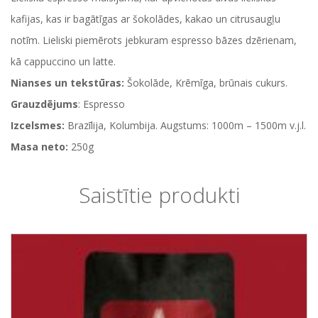
kafijas, kas ir bagātīgas ar šokolādes, kakao un citrusaugļu
notīm. Lieliski piemērots jebkuram espresso bāzes dzērienam,
kā cappuccino un latte.
Nianses un tekstūras:
Šokolāde, Krēmīga, brūnais cukurs.
Grauzdējums
: Espresso
Izcelsmes:
Brazīlija, Kolumbija. Augstums: 1000m – 1500m v.j.l.
Masa neto:
250g
Saistītie produkti