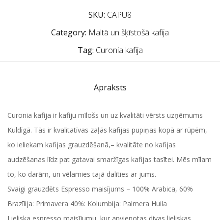
SKU:
CAPU8
Category:
Maltā un šķīstošā kafija
Tag:
Curonia kafija
Apraksts
Curonia kafija
ir kafiju mīlošs un uz kvalitāti vērsts uzņēmums
Kuldīgā. Tās ir kvalitatīvas zaļās kafijas pupiņas kopā ar rūpēm,
ko ieliekam kafijas grauzdēšanā,– kvalitāte no kafijas
audzēšanas līdz pat gatavai smaržīgas kafijas tasītei. Mēs mīlam
to, ko darām, un vēlamies tajā dalīties ar jums.
Svaigi grauzdēts Espresso maisījums – 100% Arabica, 60%
Brazīlija: Primavera 40%: Kolumbija: Palmera Huila
Lieliska espresso maisījumu, kur apvienotas divas lieliskas