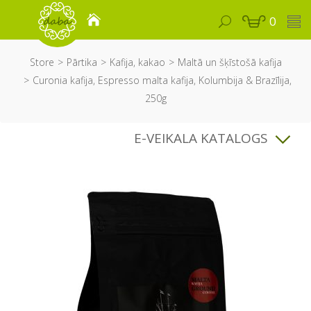
0
Store
Pārtika
Kafija, kakao
Maltā un šķīstošā kafija
Curonia kafija, Espresso malta kafija, Kolumbija & Brazīlija,
250g
E-VEIKALA KATALOGS