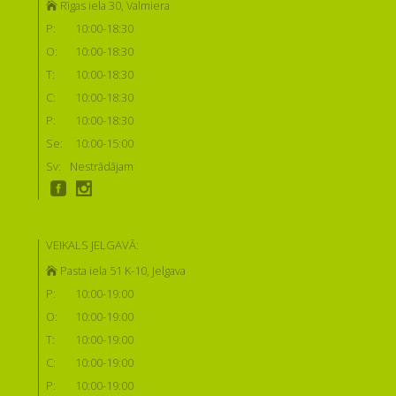
Rīgas iela 30, Valmiera
P:
10:00-18:30
O:
10:00-18:30
T:
10:00-18:30
C:
10:00-18:30
P:
10:00-18:30
Se:
10:00-15:00
Sv:
Nestrādājam
VEIKALS JELGAVĀ:
Pasta iela 51 K-10, Jelgava
P:
10:00-19:00
O:
10:00-19:00
T:
10:00-19:00
C:
10:00-19:00
P:
10:00-19:00