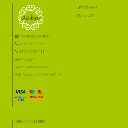
LIETOŠANAS
NOTEIKUMI
dbdaba@dbdaba.lv
+371 26739266
+371 26136411
SIA "Kongs"
Reģ.nr 43603006320
PVN Reģ.nr LV43603006320
VEIKALS VALMIERĀ: