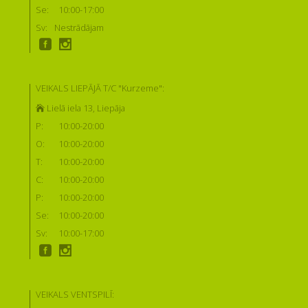
Se:
10:00-17:00
Sv:
Nestrādājam
VEIKALS LIEPĀJĀ T/C "Kurzeme":
Lielā iela 13, Liepāja
P:
10:00-20:00
O:
10:00-20:00
T:
10:00-20:00
C:
10:00-20:00
P:
10:00-20:00
Se:
10:00-20:00
Sv:
10:00-17:00
VEIKALS VENTSPILĪ: