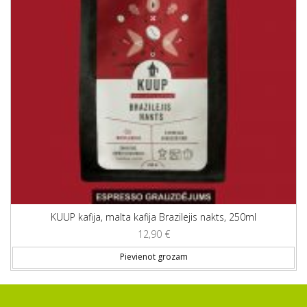
KUUP kafija, malta kafija Brazilejis nakts, 250ml
12,90
€
Pievienot grozam