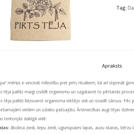
Tag:
Da
Apraksts
a” mērķis ir veicināt mīlestību pret pirts rituāliem, kā arī stiprināt ģi
ts tēja palīdz maigi izsildīt organismu un sagatavot to pēršanās proce
os tēja palīdz līdzsvarot organisma iekšējo vidi un izvadīt sārņus. Pē
iešamajām vielām un uzlabo pašsajūtu. Ārstniecības augi tējas dzērie
ās teritorijās dabīgā vidē.
aļas:
āboliņa ziedi, liepu ziedi, ugunspuķes lapas, auzu skaras, bērzu la