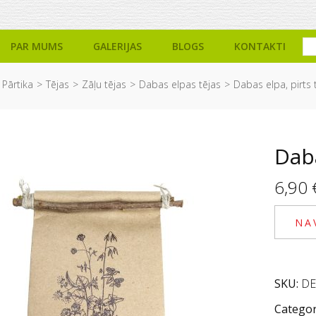
PAR MUMS
GALERIJAS
BLOGS
KONTAKTI
Pārtika
Tējas
Zāļu tējas
Dabas elpas tējas
Dabas elpa, pirts 
Daba
6,90
NA
SKU:
DE
Categor