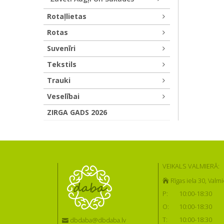
Rotaļlietas
Rotas
Suvenīri
Tekstils
Trauki
Veselībai
ZIRGA GADS 2026
VEIKALS VALMIERĀ:
Rīgas iela 30, Valmi
P:
10:00-18:30
O:
10:00-18:30
T:
10:00-18:30
dbdaba@dbdaba.lv