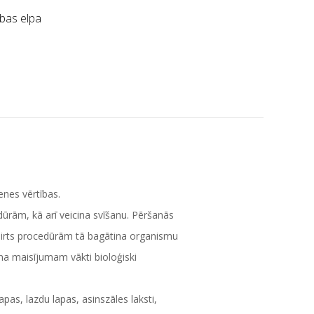
bas elpa
menes vērtības.
dūrām, kā arī veicina svīšanu. Pēršanās
c pirts procedūrām tā bagātina organismu
na maisījumam vākti bioloģiski
pas, lazdu lapas, asinszāles laksti,