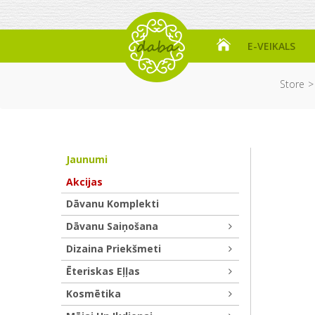
E-VEIKALS
Store
Jaunumi
Akcijas
Dāvanu Komplekti
Dāvanu Saiņošana
Dizaina Priekšmeti
Ēteriskas Eļļas
Kosmētika