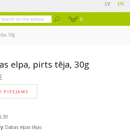
LV
EN
0
tēja, 30g
s elpa, pirts tēja, 30g
€
V PIEEJAMS
L30
y:
Dabas elpas tējas