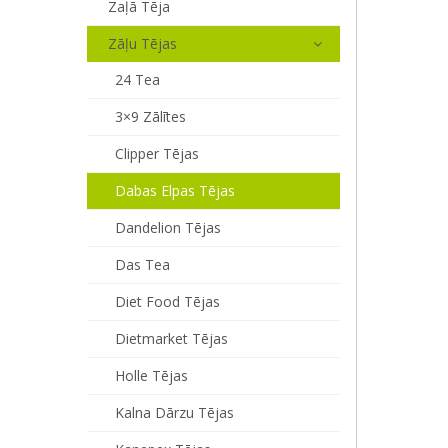
Zaļā Tēja
Zāļu Tējas
24 Tea
3×9 Zālītes
Clipper Tējas
Dabas Elpas Tējas
Dandelion Tējas
Das Tea
Diet Food Tējas
Dietmarket Tējas
Holle Tējas
Kalna Dārzu Tējas