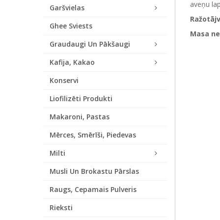
aveņu lap
Garšvielas
Ražotājv
Ghee Sviests
Masa ne
Graudaugi Un Pākšaugi
Kafija, Kakao
Konservi
Liofilizēti Produkti
Makaroni, Pastas
Mērces, Smērīši, Piedevas
Milti
Musli Un Brokastu Pārslas
Raugs, Cepamais Pulveris
Rieksti