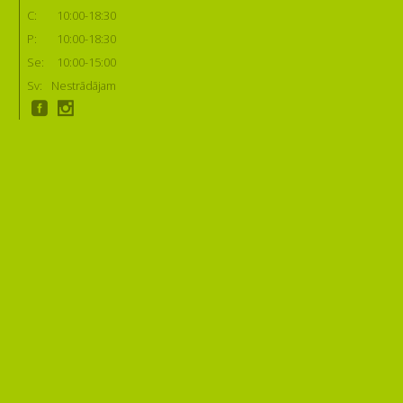
C:
10:00-18:30
P:
10:00-18:30
Se:
10:00-15:00
Sv:
Nestrādājam