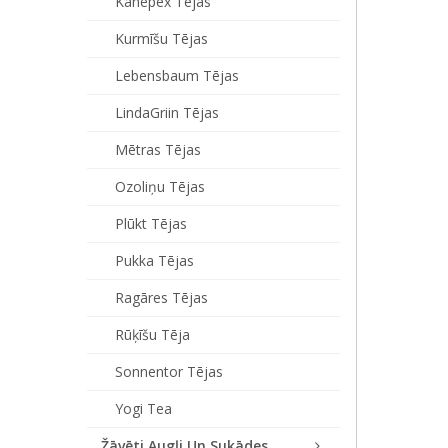
Kanepex Tējas
Kurmīšu Tējas
Lebensbaum Tējas
LindaGriin Tējas
Mētras Tējas
Ozoliņu Tējas
Plūkt Tējas
Pukka Tējas
Ragāres Tējas
Rūķīšu Tēja
Sonnentor Tējas
Yogi Tea
Žāvēti Augļi Un Sukādes