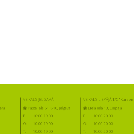
VEIKALS JELGAVĀ:
VEIKALS LIEPĀJĀ T/C "Kurzem
era
Pasta iela 51 K-10, Jelgava
Lielā iela 13, Liepāja
P:
10:00-19:00
P:
10:00-20:00
O:
10:00-19:00
O:
10:00-20:00
T:
10:00-19:00
T:
10:00-20:00