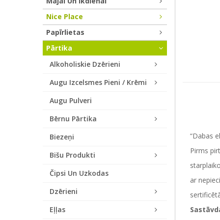
Mājai Un Ikdienai
Nice Place
Papīrlietas
Pārtika
Alkoholiskie Dzērieni
Augu Izcelsmes Pieni / Krēmi
Augu Pulveri
Bērnu Pārtika
“Dabas elp
Biezeņi
Pirms pir
Bišu Produkti
starplaik
Čipsi Un Uzkodas
ar nepiec
Dzērieni
sertificēt
Eļļas
Sastāvd