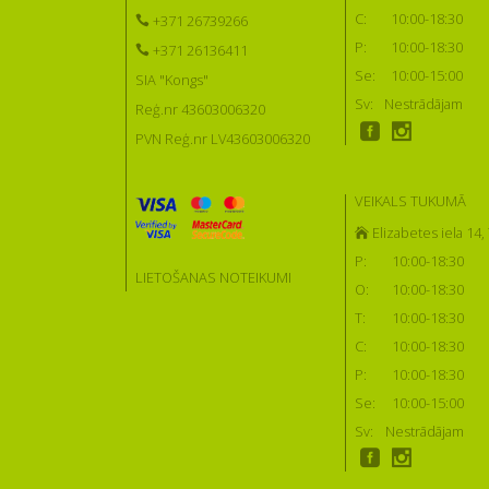
C:
10:00-18:30
+371 26739266
P:
10:00-18:30
+371 26136411
Se:
10:00-15:00
SIA "Kongs"
Sv:
Nestrādājam
Reģ.nr 43603006320
PVN Reģ.nr LV43603006320
VEIKALS TUKUMĀ
Elizabetes iela 14
P:
10:00-18:30
LIETOŠANAS NOTEIKUMI
O:
10:00-18:30
T:
10:00-18:30
C:
10:00-18:30
P:
10:00-18:30
Se:
10:00-15:00
Sv:
Nestrādājam