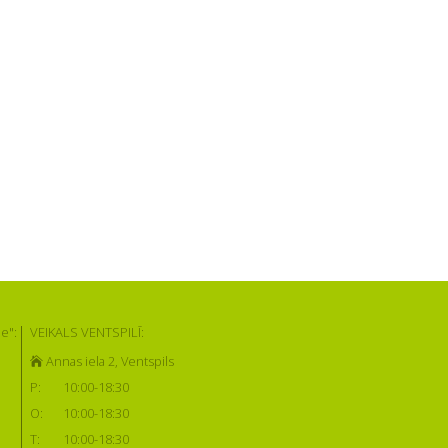
e":
VEIKALS VENTSPILĪ:
Annas iela 2, Ventspils
P:
10:00-18:30
O:
10:00-18:30
T:
10:00-18:30