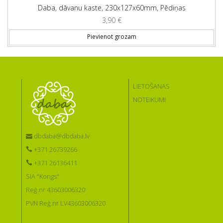
Daba, dāvanu kaste, 230x127x60mm, Pēdiņas
3,90
€
Pievienot grozam
LIETOŠANAS
NOTEIKUMI
dbdaba@dbdaba.lv
+371 26739266
+371 26136411
SIA "Kongs"
Reģ.nr 43603006320
PVN Reģ.nr LV43603006320