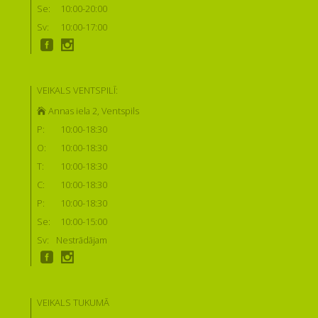
Se:
10:00-20:00
Sv:
10:00-17:00
VEIKALS VENTSPILĪ:
Annas iela 2, Ventspils
P:
10:00-18:30
O:
10:00-18:30
T:
10:00-18:30
C:
10:00-18:30
P:
10:00-18:30
Se:
10:00-15:00
Sv:
Nestrādājam
VEIKALS TUKUMĀ